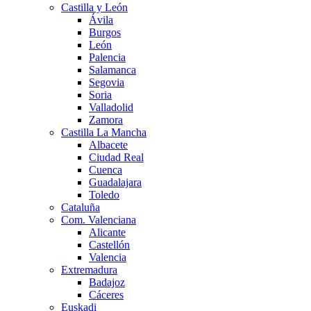
Castilla y León
Ávila
Burgos
León
Palencia
Salamanca
Segovia
Soria
Valladolid
Zamora
Castilla La Mancha
Albacete
Ciudad Real
Cuenca
Guadalajara
Toledo
Cataluña
Com. Valenciana
Alicante
Castellón
Valencia
Extremadura
Badajoz
Cáceres
Euskadi