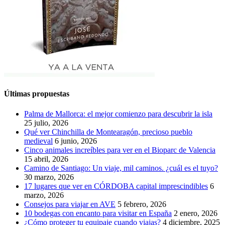
Últimas propuestas
Palma de Mallorca: el mejor comienzo para descubrir la isla
25 julio, 2026
Qué ver Chinchilla de Montearagón, precioso pueblo
medieval
6 junio, 2026
Cinco animales increíbles para ver en el Bioparc de Valencia
15 abril, 2026
Camino de Santiago: Un viaje, mil caminos. ¿cuál es el tuyo?
30 marzo, 2026
17 lugares que ver en CÓRDOBA capital imprescindibles
6
marzo, 2026
Consejos para viajar en AVE
5 febrero, 2026
10 bodegas con encanto para visitar en España
2 enero, 2026
¿Cómo proteger tu equipaje cuando viajas?
4 diciembre, 2025