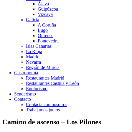
Álava
Guipúzcoa
Vizcaya
Galicia
A Coruña
Lugo
Ourense
Pontevedra
Islas Canarias
La Rioja
Madrid
Navarra
Región de Murcia
Gastronomía
Restaurantes Madrid
Restaurantes Castilla y León
Enoturismo
Senderismo
Contacto
Contacta con nosotros
Trabajamos juntos
Camino de ascenso – Los Pilones