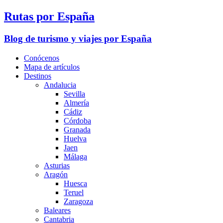
Rutas por España
Blog de turismo y viajes por España
Conócenos
Mapa de artículos
Destinos
Andalucia
Sevilla
Almería
Cádiz
Córdoba
Granada
Huelva
Jaen
Málaga
Asturias
Aragón
Huesca
Teruel
Zaragoza
Baleares
Cantabria