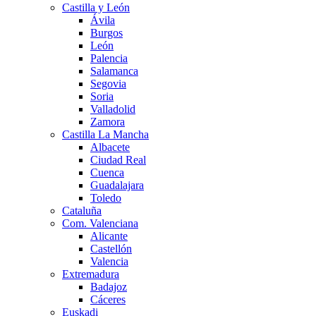
Castilla y León
Ávila
Burgos
León
Palencia
Salamanca
Segovia
Soria
Valladolid
Zamora
Castilla La Mancha
Albacete
Ciudad Real
Cuenca
Guadalajara
Toledo
Cataluña
Com. Valenciana
Alicante
Castellón
Valencia
Extremadura
Badajoz
Cáceres
Euskadi