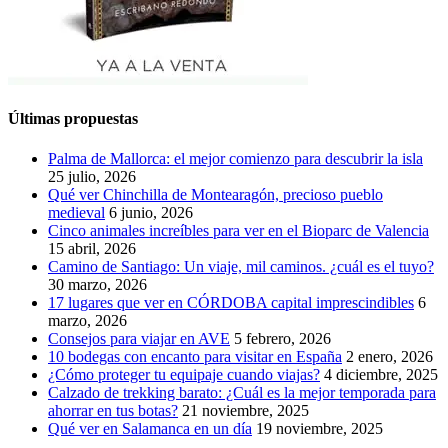
Últimas propuestas
Palma de Mallorca: el mejor comienzo para descubrir la isla
25 julio, 2026
Qué ver Chinchilla de Montearagón, precioso pueblo
medieval
6 junio, 2026
Cinco animales increíbles para ver en el Bioparc de Valencia
15 abril, 2026
Camino de Santiago: Un viaje, mil caminos. ¿cuál es el tuyo?
30 marzo, 2026
17 lugares que ver en CÓRDOBA capital imprescindibles
6
marzo, 2026
Consejos para viajar en AVE
5 febrero, 2026
10 bodegas con encanto para visitar en España
2 enero, 2026
¿Cómo proteger tu equipaje cuando viajas?
4 diciembre, 2025
Calzado de trekking barato: ¿Cuál es la mejor temporada para
ahorrar en tus botas?
21 noviembre, 2025
Qué ver en Salamanca en un día
19 noviembre, 2025