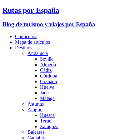
Rutas por España
Blog de turismo y viajes por España
Conócenos
Mapa de artículos
Destinos
Andalucia
Sevilla
Almería
Cádiz
Córdoba
Granada
Huelva
Jaen
Málaga
Asturias
Aragón
Huesca
Teruel
Zaragoza
Baleares
Cantabria