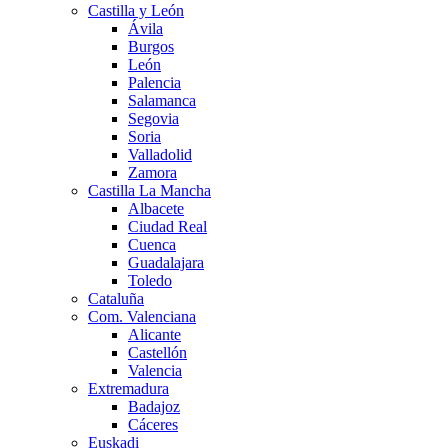
Castilla y León
Ávila
Burgos
León
Palencia
Salamanca
Segovia
Soria
Valladolid
Zamora
Castilla La Mancha
Albacete
Ciudad Real
Cuenca
Guadalajara
Toledo
Cataluña
Com. Valenciana
Alicante
Castellón
Valencia
Extremadura
Badajoz
Cáceres
Euskadi