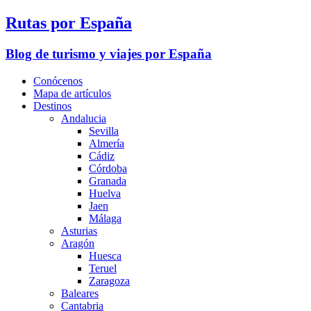
Rutas por España
Blog de turismo y viajes por España
Conócenos
Mapa de artículos
Destinos
Andalucia
Sevilla
Almería
Cádiz
Córdoba
Granada
Huelva
Jaen
Málaga
Asturias
Aragón
Huesca
Teruel
Zaragoza
Baleares
Cantabria