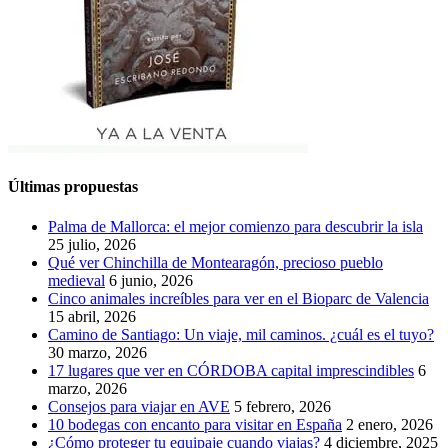
Últimas propuestas
Palma de Mallorca: el mejor comienzo para descubrir la isla
25 julio, 2026
Qué ver Chinchilla de Montearagón, precioso pueblo
medieval
6 junio, 2026
Cinco animales increíbles para ver en el Bioparc de Valencia
15 abril, 2026
Camino de Santiago: Un viaje, mil caminos. ¿cuál es el tuyo?
30 marzo, 2026
17 lugares que ver en CÓRDOBA capital imprescindibles
6
marzo, 2026
Consejos para viajar en AVE
5 febrero, 2026
10 bodegas con encanto para visitar en España
2 enero, 2026
¿Cómo proteger tu equipaje cuando viajas?
4 diciembre, 2025