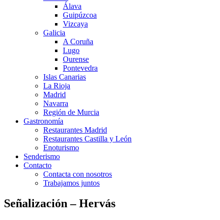
Álava
Guipúzcoa
Vizcaya
Galicia
A Coruña
Lugo
Ourense
Pontevedra
Islas Canarias
La Rioja
Madrid
Navarra
Región de Murcia
Gastronomía
Restaurantes Madrid
Restaurantes Castilla y León
Enoturismo
Senderismo
Contacto
Contacta con nosotros
Trabajamos juntos
Señalización – Hervás