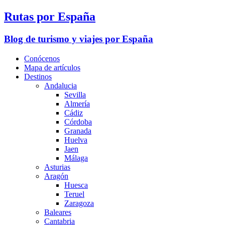
Rutas por España
Blog de turismo y viajes por España
Conócenos
Mapa de artículos
Destinos
Andalucia
Sevilla
Almería
Cádiz
Córdoba
Granada
Huelva
Jaen
Málaga
Asturias
Aragón
Huesca
Teruel
Zaragoza
Baleares
Cantabria