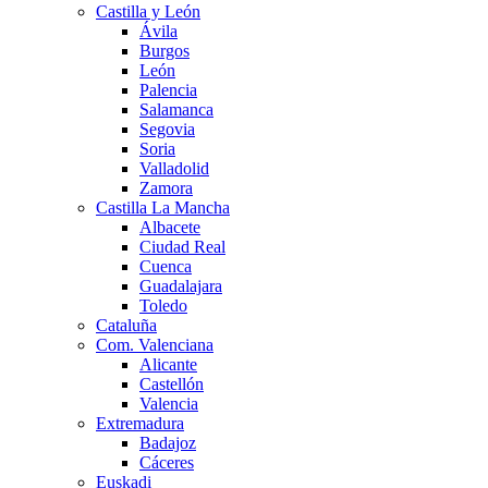
Castilla y León
Ávila
Burgos
León
Palencia
Salamanca
Segovia
Soria
Valladolid
Zamora
Castilla La Mancha
Albacete
Ciudad Real
Cuenca
Guadalajara
Toledo
Cataluña
Com. Valenciana
Alicante
Castellón
Valencia
Extremadura
Badajoz
Cáceres
Euskadi