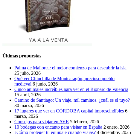
Últimas propuestas
Palma de Mallorca: el mejor comienzo para descubrir la isla
25 julio, 2026
Qué ver Chinchilla de Montearagón, precioso pueblo
medieval
6 junio, 2026
Cinco animales increíbles para ver en el Bioparc de Valencia
15 abril, 2026
Camino de Santiago: Un viaje, mil caminos. ¿cuál es el tuyo?
30 marzo, 2026
17 lugares que ver en CÓRDOBA capital imprescindibles
6
marzo, 2026
Consejos para viajar en AVE
5 febrero, 2026
10 bodegas con encanto para visitar en España
2 enero, 2026
¿Cómo proteger tu equipaje cuando viajas?
4 diciembre, 2025