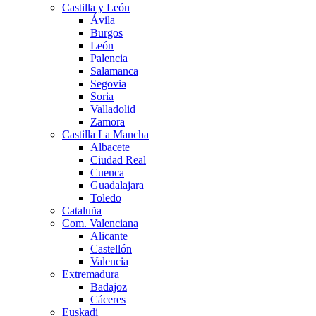
Castilla y León
Ávila
Burgos
León
Palencia
Salamanca
Segovia
Soria
Valladolid
Zamora
Castilla La Mancha
Albacete
Ciudad Real
Cuenca
Guadalajara
Toledo
Cataluña
Com. Valenciana
Alicante
Castellón
Valencia
Extremadura
Badajoz
Cáceres
Euskadi