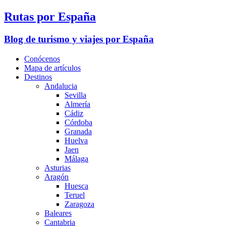
Rutas por España
Blog de turismo y viajes por España
Conócenos
Mapa de artículos
Destinos
Andalucia
Sevilla
Almería
Cádiz
Córdoba
Granada
Huelva
Jaen
Málaga
Asturias
Aragón
Huesca
Teruel
Zaragoza
Baleares
Cantabria