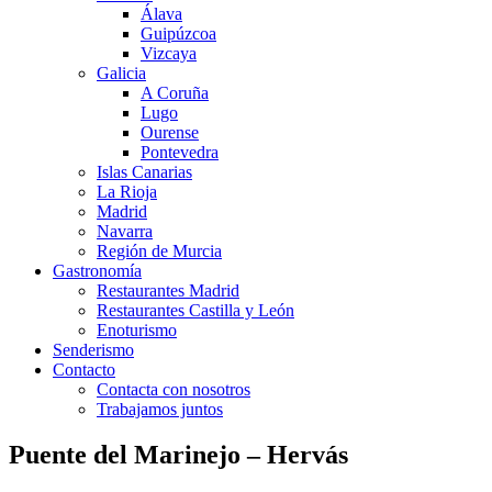
Álava
Guipúzcoa
Vizcaya
Galicia
A Coruña
Lugo
Ourense
Pontevedra
Islas Canarias
La Rioja
Madrid
Navarra
Región de Murcia
Gastronomía
Restaurantes Madrid
Restaurantes Castilla y León
Enoturismo
Senderismo
Contacto
Contacta con nosotros
Trabajamos juntos
Puente del Marinejo – Hervás