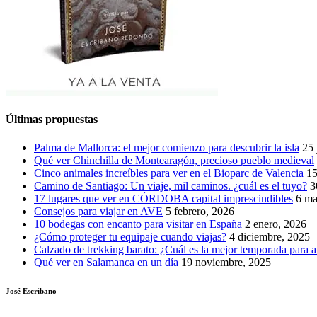
Últimas propuestas
Palma de Mallorca: el mejor comienzo para descubrir la isla
25 
Qué ver Chinchilla de Montearagón, precioso pueblo medieval
Cinco animales increíbles para ver en el Bioparc de Valencia
15
Camino de Santiago: Un viaje, mil caminos. ¿cuál es el tuyo?
3
17 lugares que ver en CÓRDOBA capital imprescindibles
6 ma
Consejos para viajar en AVE
5 febrero, 2026
10 bodegas con encanto para visitar en España
2 enero, 2026
¿Cómo proteger tu equipaje cuando viajas?
4 diciembre, 2025
Calzado de trekking barato: ¿Cuál es la mejor temporada para a
Qué ver en Salamanca en un día
19 noviembre, 2025
José Escribano