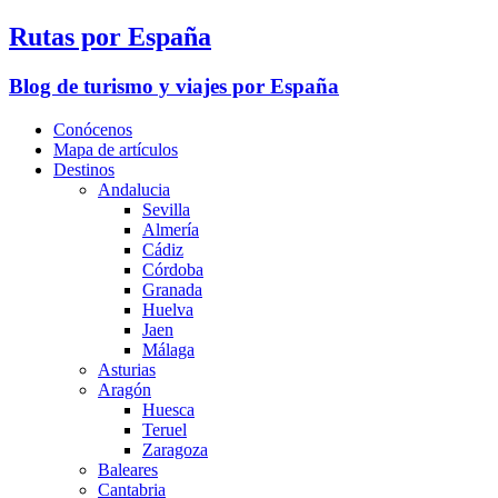
Rutas por España
Blog de turismo y viajes por España
Conócenos
Mapa de artículos
Destinos
Andalucia
Sevilla
Almería
Cádiz
Córdoba
Granada
Huelva
Jaen
Málaga
Asturias
Aragón
Huesca
Teruel
Zaragoza
Baleares
Cantabria