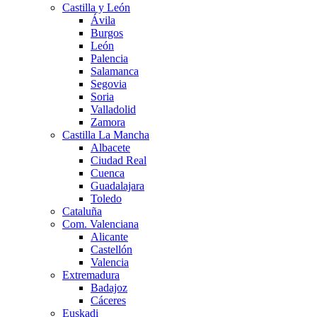
Castilla y León
Ávila
Burgos
León
Palencia
Salamanca
Segovia
Soria
Valladolid
Zamora
Castilla La Mancha
Albacete
Ciudad Real
Cuenca
Guadalajara
Toledo
Cataluña
Com. Valenciana
Alicante
Castellón
Valencia
Extremadura
Badajoz
Cáceres
Euskadi