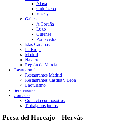
Álava
Guipúzcoa
Vizcaya
Galicia
A Coruña
Lugo
Ourense
Pontevedra
Islas Canarias
La Rioja
Madrid
Navarra
Región de Murcia
Gastronomía
Restaurantes Madrid
Restaurantes Castilla y León
Enoturismo
Senderismo
Contacto
Contacta con nosotros
Trabajamos juntos
Presa del Horcajo – Hervás