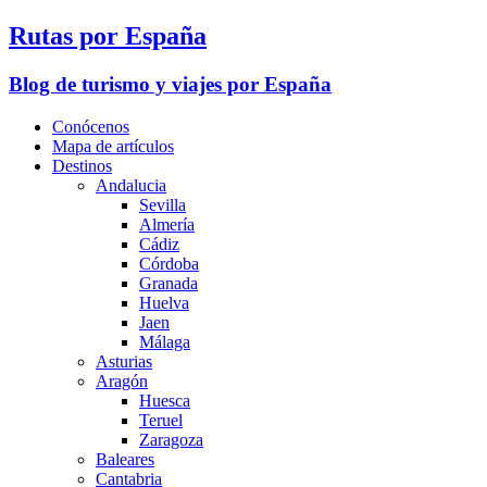
Rutas por España
Blog de turismo y viajes por España
Conócenos
Mapa de artículos
Destinos
Andalucia
Sevilla
Almería
Cádiz
Córdoba
Granada
Huelva
Jaen
Málaga
Asturias
Aragón
Huesca
Teruel
Zaragoza
Baleares
Cantabria