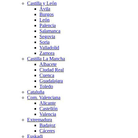
Castilla y León
Ávila
Burgos
León
Palencia
Salamanca
Segovia
Soria
Valladolid
Zamora
Castilla La Mancha
Albacete
Ciudad Real
Cuenca
Guadalajara
Toledo
Cataluña
Com. Valenciana
Alicante
Castellón
Valencia
Extremadura
Badajoz
Cáceres
Euskadi