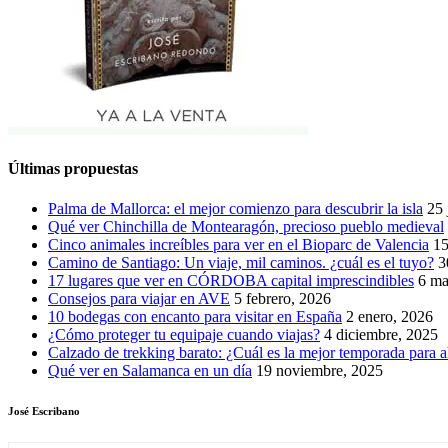
Últimas propuestas
Palma de Mallorca: el mejor comienzo para descubrir la isla
25 
Qué ver Chinchilla de Montearagón, precioso pueblo medieval
Cinco animales increíbles para ver en el Bioparc de Valencia
15
Camino de Santiago: Un viaje, mil caminos. ¿cuál es el tuyo?
3
17 lugares que ver en CÓRDOBA capital imprescindibles
6 ma
Consejos para viajar en AVE
5 febrero, 2026
10 bodegas con encanto para visitar en España
2 enero, 2026
¿Cómo proteger tu equipaje cuando viajas?
4 diciembre, 2025
Calzado de trekking barato: ¿Cuál es la mejor temporada para a
Qué ver en Salamanca en un día
19 noviembre, 2025
José Escribano