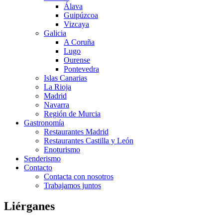
Álava
Guipúzcoa
Vizcaya
Galicia
A Coruña
Lugo
Ourense
Pontevedra
Islas Canarias
La Rioja
Madrid
Navarra
Región de Murcia
Gastronomía
Restaurantes Madrid
Restaurantes Castilla y León
Enoturismo
Senderismo
Contacto
Contacta con nosotros
Trabajamos juntos
Liérganes