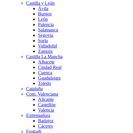
Castilla y León
Ávila
Burgos
León
Palencia
Salamanca
Segovia
Soria
Valladolid
Zamora
Castilla La Mancha
Albacete
Ciudad Real
Cuenca
Guadalajara
Toledo
Cataluña
Com. Valenciana
Alicante
Castellón
Valencia
Extremadura
Badajoz
Cáceres
Euskadi