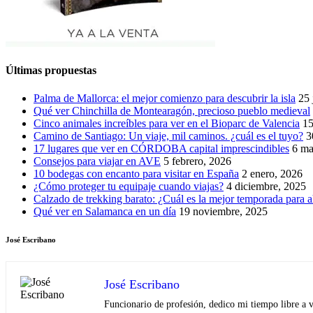
Últimas propuestas
Palma de Mallorca: el mejor comienzo para descubrir la isla
25 
Qué ver Chinchilla de Montearagón, precioso pueblo medieval
Cinco animales increíbles para ver en el Bioparc de Valencia
15
Camino de Santiago: Un viaje, mil caminos. ¿cuál es el tuyo?
3
17 lugares que ver en CÓRDOBA capital imprescindibles
6 ma
Consejos para viajar en AVE
5 febrero, 2026
10 bodegas con encanto para visitar en España
2 enero, 2026
¿Cómo proteger tu equipaje cuando viajas?
4 diciembre, 2025
Calzado de trekking barato: ¿Cuál es la mejor temporada para a
Qué ver en Salamanca en un día
19 noviembre, 2025
José Escribano
José Escribano
Funcionario de profesión, dedico mi tiempo libre a v