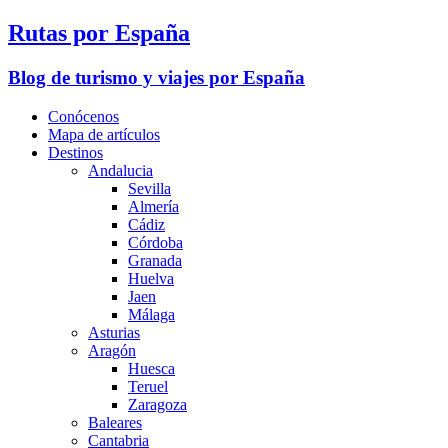
Rutas por España
Blog de turismo y viajes por España
Conócenos
Mapa de artículos
Destinos
Andalucia
Sevilla
Almería
Cádiz
Córdoba
Granada
Huelva
Jaen
Málaga
Asturias
Aragón
Huesca
Teruel
Zaragoza
Baleares
Cantabria