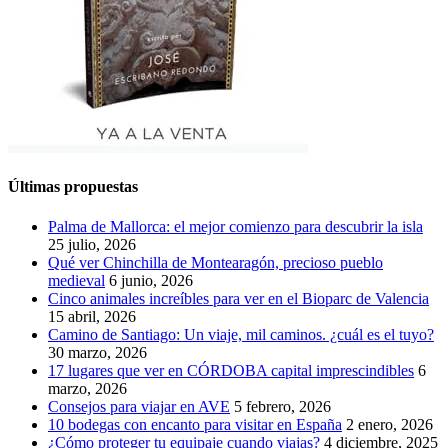
Últimas propuestas
Palma de Mallorca: el mejor comienzo para descubrir la isla
25 julio, 2026
Qué ver Chinchilla de Montearagón, precioso pueblo
medieval
6 junio, 2026
Cinco animales increíbles para ver en el Bioparc de Valencia
15 abril, 2026
Camino de Santiago: Un viaje, mil caminos. ¿cuál es el tuyo?
30 marzo, 2026
17 lugares que ver en CÓRDOBA capital imprescindibles
6
marzo, 2026
Consejos para viajar en AVE
5 febrero, 2026
10 bodegas con encanto para visitar en España
2 enero, 2026
¿Cómo proteger tu equipaje cuando viajas?
4 diciembre, 2025