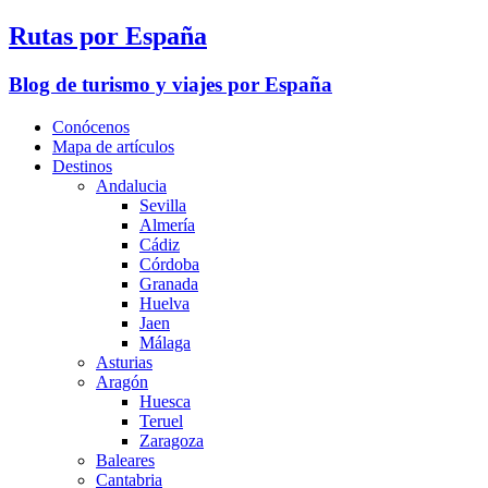
Rutas por España
Blog de turismo y viajes por España
Conócenos
Mapa de artículos
Destinos
Andalucia
Sevilla
Almería
Cádiz
Córdoba
Granada
Huelva
Jaen
Málaga
Asturias
Aragón
Huesca
Teruel
Zaragoza
Baleares
Cantabria