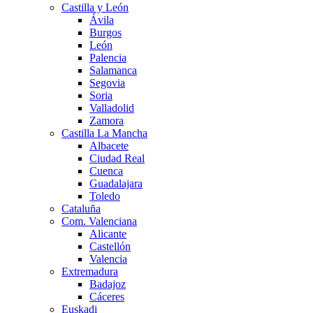
Castilla y León
Ávila
Burgos
León
Palencia
Salamanca
Segovia
Soria
Valladolid
Zamora
Castilla La Mancha
Albacete
Ciudad Real
Cuenca
Guadalajara
Toledo
Cataluña
Com. Valenciana
Alicante
Castellón
Valencia
Extremadura
Badajoz
Cáceres
Euskadi