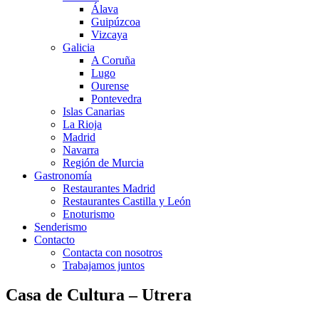
Álava
Guipúzcoa
Vizcaya
Galicia
A Coruña
Lugo
Ourense
Pontevedra
Islas Canarias
La Rioja
Madrid
Navarra
Región de Murcia
Gastronomía
Restaurantes Madrid
Restaurantes Castilla y León
Enoturismo
Senderismo
Contacto
Contacta con nosotros
Trabajamos juntos
Casa de Cultura – Utrera