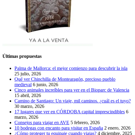
Últimas propuestas
Palma de Mallorca: el mejor comienzo para descubrir la isla
25 julio, 2026
Qué ver Chinchilla de Montearagón, precioso pueblo
medieval
6 junio, 2026
Cinco animales increíbles para ver en el Bioparc de Valencia
15 abril, 2026
Camino de Santiago: Un viaje, mil caminos. ¿cuál es el tuyo?
30 marzo, 2026
17 lugares que ver en CÓRDOBA capital imprescindibles
6
marzo, 2026
Consejos para viajar en AVE
5 febrero, 2026
10 bodegas con encanto para visitar en España
2 enero, 2026
¿Cómo proteger tu equipaje cuando viajas?
4 diciembre, 2025