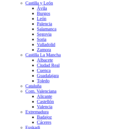
Castilla y León
Ávila
Burgos
León
Palencia
Salamanca
Segovia
Soria
Valladolid
Zamora
Castilla La Mancha
Albacete
Ciudad Real
Cuenca
Guadalajara
Toledo
Cataluña
Com. Valenciana
Alicante
Castellón
Valencia
Extremadura
Badajoz
Cáceres
Euskadi