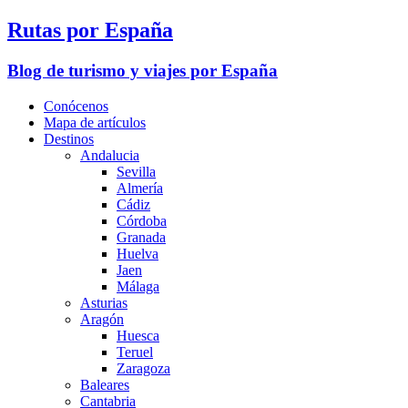
Rutas por España
Blog de turismo y viajes por España
Conócenos
Mapa de artículos
Destinos
Andalucia
Sevilla
Almería
Cádiz
Córdoba
Granada
Huelva
Jaen
Málaga
Asturias
Aragón
Huesca
Teruel
Zaragoza
Baleares
Cantabria