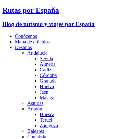
Rutas por España
Blog de turismo y viajes por España
Conócenos
Mapa de artículos
Destinos
Andalucia
Sevilla
Almería
Cádiz
Córdoba
Granada
Huelva
Jaen
Málaga
Asturias
Aragón
Huesca
Teruel
Zaragoza
Baleares
Cantabria