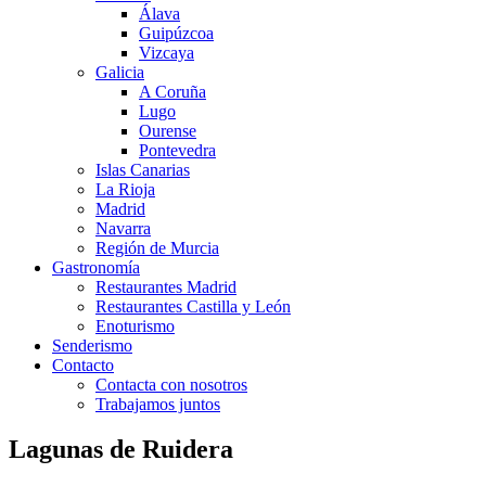
Álava
Guipúzcoa
Vizcaya
Galicia
A Coruña
Lugo
Ourense
Pontevedra
Islas Canarias
La Rioja
Madrid
Navarra
Región de Murcia
Gastronomía
Restaurantes Madrid
Restaurantes Castilla y León
Enoturismo
Senderismo
Contacto
Contacta con nosotros
Trabajamos juntos
Lagunas de Ruidera