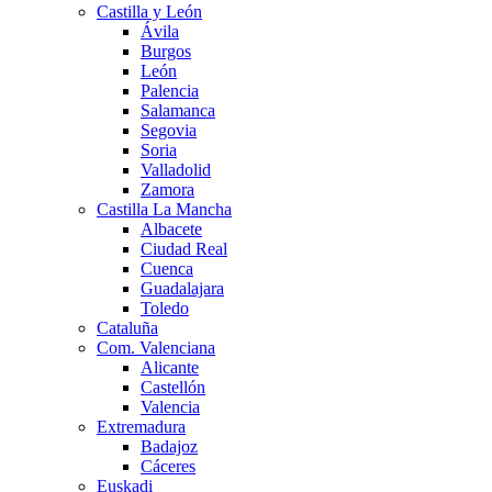
Castilla y León
Ávila
Burgos
León
Palencia
Salamanca
Segovia
Soria
Valladolid
Zamora
Castilla La Mancha
Albacete
Ciudad Real
Cuenca
Guadalajara
Toledo
Cataluña
Com. Valenciana
Alicante
Castellón
Valencia
Extremadura
Badajoz
Cáceres
Euskadi