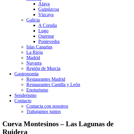
Álava
Guipúzcoa
Vizcaya
Galicia
A Coruña
Lugo
Ourense
Pontevedra
Islas Canarias
La Rioja
Madrid
Navarra
Región de Murcia
Gastronomía
Restaurantes Madrid
Restaurantes Castilla y León
Enoturismo
Senderismo
Contacto
Contacta con nosotros
Trabajamos juntos
Cueva Montesinos – Las Lagunas de
Ruidera