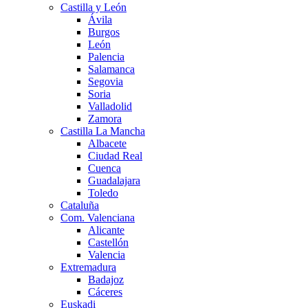
Castilla y León
Ávila
Burgos
León
Palencia
Salamanca
Segovia
Soria
Valladolid
Zamora
Castilla La Mancha
Albacete
Ciudad Real
Cuenca
Guadalajara
Toledo
Cataluña
Com. Valenciana
Alicante
Castellón
Valencia
Extremadura
Badajoz
Cáceres
Euskadi