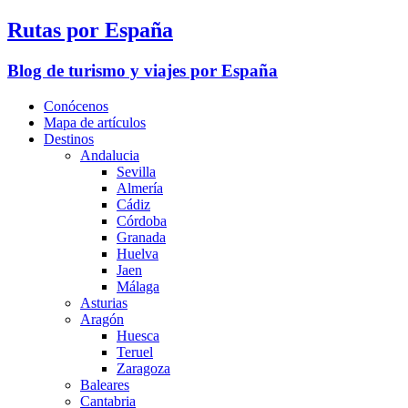
Rutas por España
Blog de turismo y viajes por España
Conócenos
Mapa de artículos
Destinos
Andalucia
Sevilla
Almería
Cádiz
Córdoba
Granada
Huelva
Jaen
Málaga
Asturias
Aragón
Huesca
Teruel
Zaragoza
Baleares
Cantabria