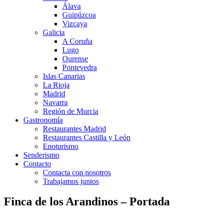
Álava
Guipúzcoa
Vizcaya
Galicia
A Coruña
Lugo
Ourense
Pontevedra
Islas Canarias
La Rioja
Madrid
Navarra
Región de Murcia
Gastronomía
Restaurantes Madrid
Restaurantes Castilla y León
Enoturismo
Senderismo
Contacto
Contacta con nosotros
Trabajamos juntos
Finca de los Arandinos – Portada