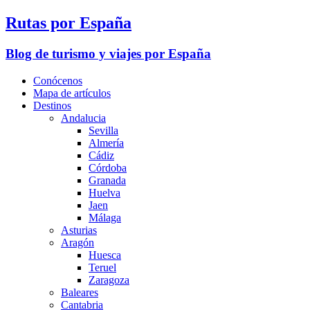
Rutas por España
Blog de turismo y viajes por España
Conócenos
Mapa de artículos
Destinos
Andalucia
Sevilla
Almería
Cádiz
Córdoba
Granada
Huelva
Jaen
Málaga
Asturias
Aragón
Huesca
Teruel
Zaragoza
Baleares
Cantabria