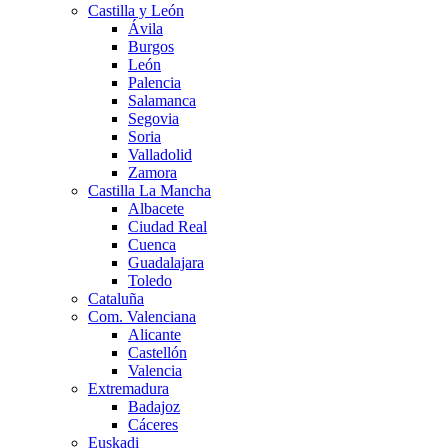
Castilla y León
Ávila
Burgos
León
Palencia
Salamanca
Segovia
Soria
Valladolid
Zamora
Castilla La Mancha
Albacete
Ciudad Real
Cuenca
Guadalajara
Toledo
Cataluña
Com. Valenciana
Alicante
Castellón
Valencia
Extremadura
Badajoz
Cáceres
Euskadi