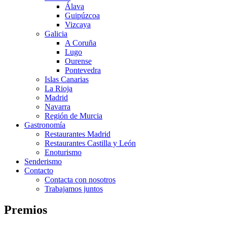
Álava
Guipúzcoa
Vizcaya
Galicia
A Coruña
Lugo
Ourense
Pontevedra
Islas Canarias
La Rioja
Madrid
Navarra
Región de Murcia
Gastronomía
Restaurantes Madrid
Restaurantes Castilla y León
Enoturismo
Senderismo
Contacto
Contacta con nosotros
Trabajamos juntos
Premios