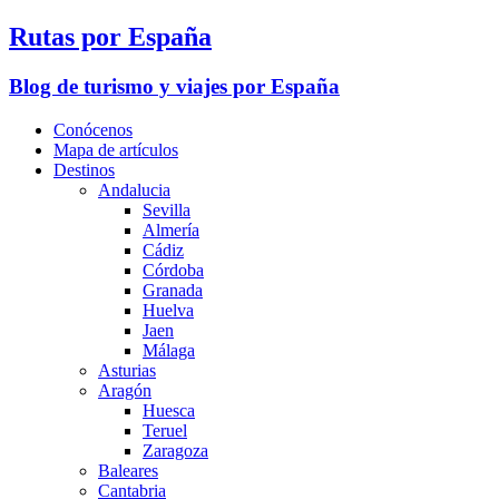
Rutas por España
Blog de turismo y viajes por España
Conócenos
Mapa de artículos
Destinos
Andalucia
Sevilla
Almería
Cádiz
Córdoba
Granada
Huelva
Jaen
Málaga
Asturias
Aragón
Huesca
Teruel
Zaragoza
Baleares
Cantabria