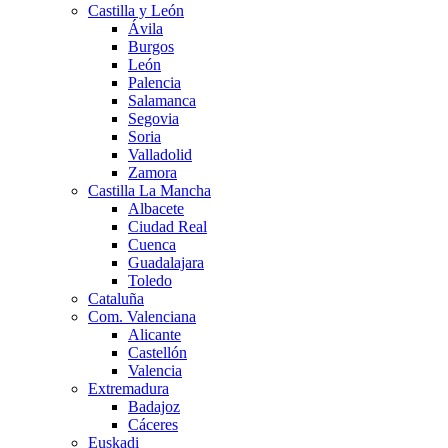
Castilla y León
Ávila
Burgos
León
Palencia
Salamanca
Segovia
Soria
Valladolid
Zamora
Castilla La Mancha
Albacete
Ciudad Real
Cuenca
Guadalajara
Toledo
Cataluña
Com. Valenciana
Alicante
Castellón
Valencia
Extremadura
Badajoz
Cáceres
Euskadi