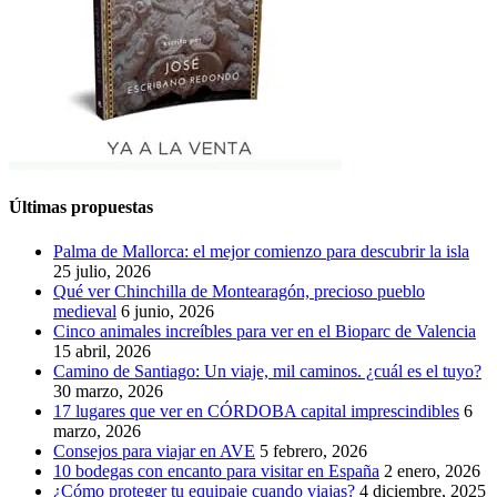
Últimas propuestas
Palma de Mallorca: el mejor comienzo para descubrir la isla
25 julio, 2026
Qué ver Chinchilla de Montearagón, precioso pueblo
medieval
6 junio, 2026
Cinco animales increíbles para ver en el Bioparc de Valencia
15 abril, 2026
Camino de Santiago: Un viaje, mil caminos. ¿cuál es el tuyo?
30 marzo, 2026
17 lugares que ver en CÓRDOBA capital imprescindibles
6
marzo, 2026
Consejos para viajar en AVE
5 febrero, 2026
10 bodegas con encanto para visitar en España
2 enero, 2026
¿Cómo proteger tu equipaje cuando viajas?
4 diciembre, 2025