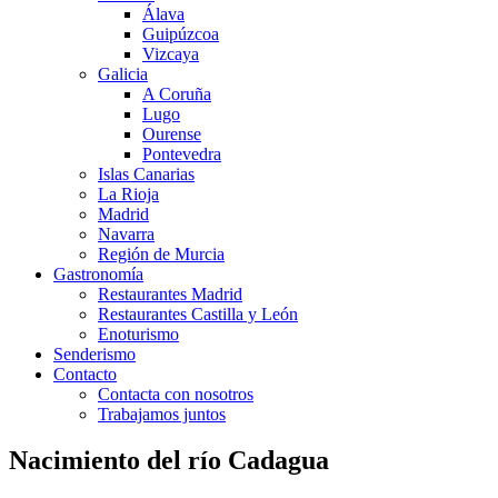
Álava
Guipúzcoa
Vizcaya
Galicia
A Coruña
Lugo
Ourense
Pontevedra
Islas Canarias
La Rioja
Madrid
Navarra
Región de Murcia
Gastronomía
Restaurantes Madrid
Restaurantes Castilla y León
Enoturismo
Senderismo
Contacto
Contacta con nosotros
Trabajamos juntos
Nacimiento del río Cadagua