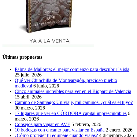
Últimas propuestas
Palma de Mallorca: el mejor comienzo para descubrir la isla
25 julio, 2026
Qué ver Chinchilla de Montearagón, precioso pueblo
medieval
6 junio, 2026
Cinco animales increíbles para ver en el Bioparc de Valencia
15 abril, 2026
Camino de Santiago: Un viaje, mil caminos. ¿cuál es el tuyo?
30 marzo, 2026
17 lugares que ver en CÓRDOBA capital imprescindibles
6
marzo, 2026
Consejos para viajar en AVE
5 febrero, 2026
10 bodegas con encanto para visitar en España
2 enero, 2026
¿Cómo proteger tu equipaje cuando viajas?
4 diciembre, 2025