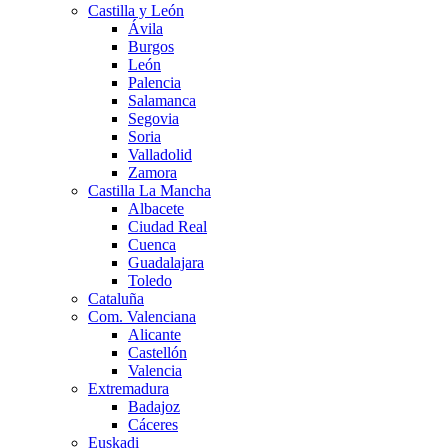
Castilla y León
Ávila
Burgos
León
Palencia
Salamanca
Segovia
Soria
Valladolid
Zamora
Castilla La Mancha
Albacete
Ciudad Real
Cuenca
Guadalajara
Toledo
Cataluña
Com. Valenciana
Alicante
Castellón
Valencia
Extremadura
Badajoz
Cáceres
Euskadi