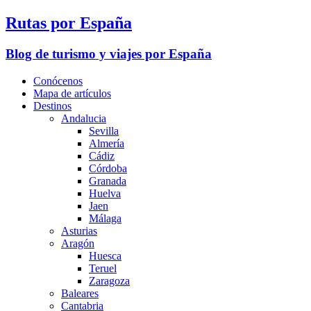
Rutas por España
Blog de turismo y viajes por España
Conócenos
Mapa de artículos
Destinos
Andalucia
Sevilla
Almería
Cádiz
Córdoba
Granada
Huelva
Jaen
Málaga
Asturias
Aragón
Huesca
Teruel
Zaragoza
Baleares
Cantabria