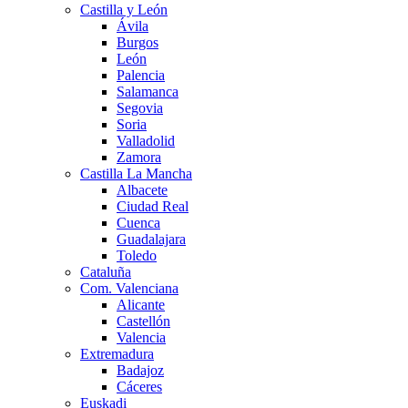
Castilla y León
Ávila
Burgos
León
Palencia
Salamanca
Segovia
Soria
Valladolid
Zamora
Castilla La Mancha
Albacete
Ciudad Real
Cuenca
Guadalajara
Toledo
Cataluña
Com. Valenciana
Alicante
Castellón
Valencia
Extremadura
Badajoz
Cáceres
Euskadi