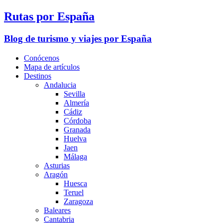
Rutas por España
Blog de turismo y viajes por España
Conócenos
Mapa de artículos
Destinos
Andalucia
Sevilla
Almería
Cádiz
Córdoba
Granada
Huelva
Jaen
Málaga
Asturias
Aragón
Huesca
Teruel
Zaragoza
Baleares
Cantabria