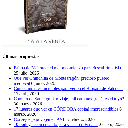
Últimas propuestas
Palma de Mallorca: el mejor comienzo para descubrir la isla
25 julio, 2026
Qué ver Chinchilla de Montearagón, precioso pueblo
medieval
6 junio, 2026
Cinco animales increíbles para ver en el Bioparc de Valencia
15 abril, 2026
Camino de Santiago: Un viaje, mil caminos. ¿cuál es el tuyo?
30 marzo, 2026
17 lugares que ver en CÓRDOBA capital imprescindibles
6
marzo, 2026
Consejos para viajar en AVE
5 febrero, 2026
10 bodegas con encanto para visitar en España
2 enero, 2026