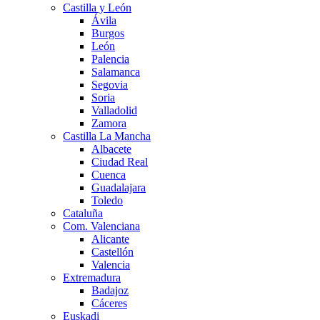
Castilla y León
Ávila
Burgos
León
Palencia
Salamanca
Segovia
Soria
Valladolid
Zamora
Castilla La Mancha
Albacete
Ciudad Real
Cuenca
Guadalajara
Toledo
Cataluña
Com. Valenciana
Alicante
Castellón
Valencia
Extremadura
Badajoz
Cáceres
Euskadi