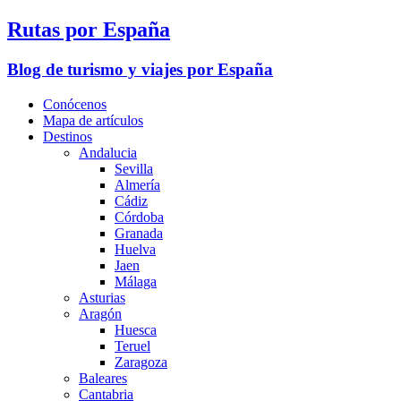
Rutas por España
Blog de turismo y viajes por España
Conócenos
Mapa de artículos
Destinos
Andalucia
Sevilla
Almería
Cádiz
Córdoba
Granada
Huelva
Jaen
Málaga
Asturias
Aragón
Huesca
Teruel
Zaragoza
Baleares
Cantabria