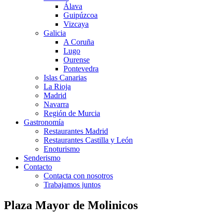
Álava
Guipúzcoa
Vizcaya
Galicia
A Coruña
Lugo
Ourense
Pontevedra
Islas Canarias
La Rioja
Madrid
Navarra
Región de Murcia
Gastronomía
Restaurantes Madrid
Restaurantes Castilla y León
Enoturismo
Senderismo
Contacto
Contacta con nosotros
Trabajamos juntos
Plaza Mayor de Molinicos