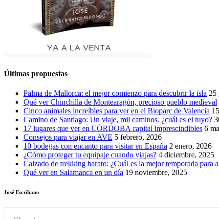
Últimas propuestas
Palma de Mallorca: el mejor comienzo para descubrir la isla
25 
Qué ver Chinchilla de Montearagón, precioso pueblo medieval
Cinco animales increíbles para ver en el Bioparc de Valencia
15
Camino de Santiago: Un viaje, mil caminos. ¿cuál es el tuyo?
3
17 lugares que ver en CÓRDOBA capital imprescindibles
6 ma
Consejos para viajar en AVE
5 febrero, 2026
10 bodegas con encanto para visitar en España
2 enero, 2026
¿Cómo proteger tu equipaje cuando viajas?
4 diciembre, 2025
Calzado de trekking barato: ¿Cuál es la mejor temporada para a
Qué ver en Salamanca en un día
19 noviembre, 2025
José Escribano