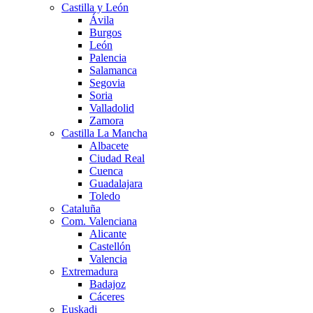
Castilla y León
Ávila
Burgos
León
Palencia
Salamanca
Segovia
Soria
Valladolid
Zamora
Castilla La Mancha
Albacete
Ciudad Real
Cuenca
Guadalajara
Toledo
Cataluña
Com. Valenciana
Alicante
Castellón
Valencia
Extremadura
Badajoz
Cáceres
Euskadi