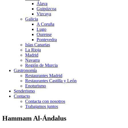
Álava
Guipúzcoa
Vizcaya
Galicia
A Coruña
Lugo
Ourense
Pontevedra
Islas Canarias
La Rioja
Madrid
Navarra
Región de Murcia
Gastronomía
Restaurantes Madrid
Restaurantes Castilla y León
Enoturismo
Senderismo
Contacto
Contacta con nosotros
Trabajamos juntos
Hammam Al-Ándalus