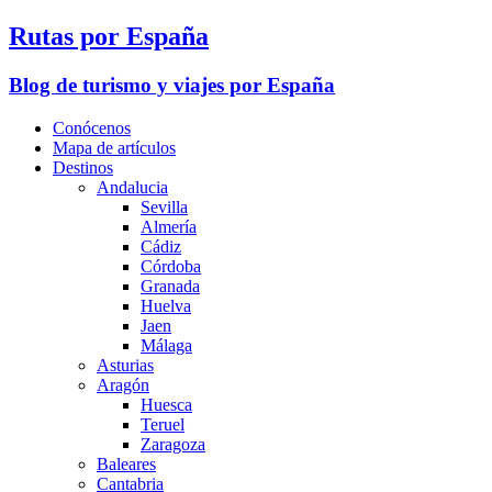
Rutas por España
Blog de turismo y viajes por España
Conócenos
Mapa de artículos
Destinos
Andalucia
Sevilla
Almería
Cádiz
Córdoba
Granada
Huelva
Jaen
Málaga
Asturias
Aragón
Huesca
Teruel
Zaragoza
Baleares
Cantabria