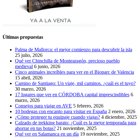
Últimas propuestas
Palma de Mallorca: el mejor comienzo para descubrir la isla
25 julio, 2026
Qué ver Chinchilla de Montearagón, precioso pueblo
medieval
6 junio, 2026
Cinco animales increíbles para ver en el Bioparc de Valencia
15 abril, 2026
Camino de Santiago: Un viaje, mil caminos. ¿cuál es el tuyo?
30 marzo, 2026
17 lugares que ver en CÓRDOBA capital imprescindibles
6
marzo, 2026
Consejos para viajar en AVE
5 febrero, 2026
10 bodegas con encanto para visitar en España
2 enero, 2026
¿Cómo proteger tu equipaje cuando viajas?
4 diciembre, 2025
Calzado de trekking barato: ¿Cuál es la mejor temporada para
ahorrar en tus botas?
21 noviembre, 2025
Qué ver en Salamanca en un día
19 noviembre, 2025