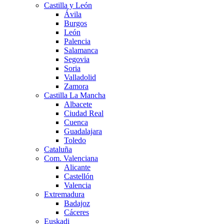
Castilla y León
Ávila
Burgos
León
Palencia
Salamanca
Segovia
Soria
Valladolid
Zamora
Castilla La Mancha
Albacete
Ciudad Real
Cuenca
Guadalajara
Toledo
Cataluña
Com. Valenciana
Alicante
Castellón
Valencia
Extremadura
Badajoz
Cáceres
Euskadi