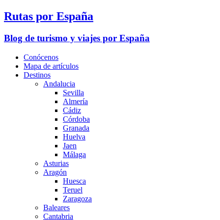
Rutas por España
Blog de turismo y viajes por España
Conócenos
Mapa de artículos
Destinos
Andalucia
Sevilla
Almería
Cádiz
Córdoba
Granada
Huelva
Jaen
Málaga
Asturias
Aragón
Huesca
Teruel
Zaragoza
Baleares
Cantabria