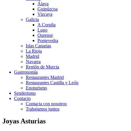
Álava
Guipúzcoa
Vizcaya
Galicia
A Coruña
Lugo
Ourense
Pontevedra
Islas Canarias
La Rioja
Madrid
Navarra
Región de Murcia
Gastronomía
Restaurantes Madrid
Restaurantes Castilla y León
Enoturismo
Senderismo
Contacto
Contacta con nosotros
Trabajamos juntos
Joyas Asturias