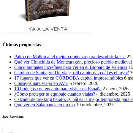
Últimas propuestas
Palma de Mallorca: el mejor comienzo para descubrir la isla
25 
Qué ver Chinchilla de Montearagón, precioso pueblo medieval
Cinco animales increíbles para ver en el Bioparc de Valencia
15
Camino de Santiago: Un viaje, mil caminos. ¿cuál es el tuyo?
3
17 lugares que ver en CÓRDOBA capital imprescindibles
6 ma
Consejos para viajar en AVE
5 febrero, 2026
10 bodegas con encanto para visitar en España
2 enero, 2026
¿Cómo proteger tu equipaje cuando viajas?
4 diciembre, 2025
Calzado de trekking barato: ¿Cuál es la mejor temporada para a
Qué ver en Salamanca en un día
19 noviembre, 2025
José Escribano