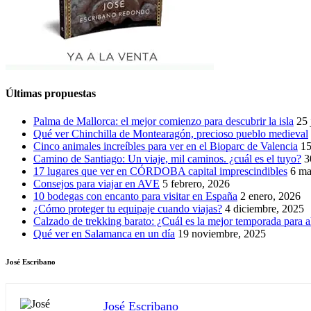
Últimas propuestas
Palma de Mallorca: el mejor comienzo para descubrir la isla
25 
Qué ver Chinchilla de Montearagón, precioso pueblo medieval
Cinco animales increíbles para ver en el Bioparc de Valencia
15
Camino de Santiago: Un viaje, mil caminos. ¿cuál es el tuyo?
3
17 lugares que ver en CÓRDOBA capital imprescindibles
6 ma
Consejos para viajar en AVE
5 febrero, 2026
10 bodegas con encanto para visitar en España
2 enero, 2026
¿Cómo proteger tu equipaje cuando viajas?
4 diciembre, 2025
Calzado de trekking barato: ¿Cuál es la mejor temporada para a
Qué ver en Salamanca en un día
19 noviembre, 2025
José Escribano
José Escribano