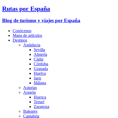
Rutas por España
Blog de turismo y viajes por España
Conócenos
Mapa de artículos
Destinos
Andalucia
Sevilla
Almería
Cádiz
Córdoba
Granada
Huelva
Jaen
Málaga
Asturias
Aragón
Huesca
Teruel
Zaragoza
Baleares
Cantabria