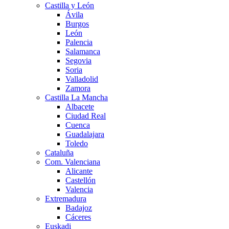
Castilla y León
Ávila
Burgos
León
Palencia
Salamanca
Segovia
Soria
Valladolid
Zamora
Castilla La Mancha
Albacete
Ciudad Real
Cuenca
Guadalajara
Toledo
Cataluña
Com. Valenciana
Alicante
Castellón
Valencia
Extremadura
Badajoz
Cáceres
Euskadi