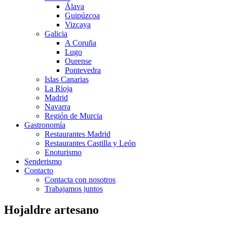
Álava
Guipúzcoa
Vizcaya
Galicia
A Coruña
Lugo
Ourense
Pontevedra
Islas Canarias
La Rioja
Madrid
Navarra
Región de Murcia
Gastronomía
Restaurantes Madrid
Restaurantes Castilla y León
Enoturismo
Senderismo
Contacto
Contacta con nosotros
Trabajamos juntos
Hojaldre artesano