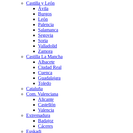
Castilla y León
Ávila
Burgos
León
Palencia
Salamanca
Segovia
Soria
Valladolid
Zamora
Castilla La Mancha
Albacete
Ciudad Real
Cuenca
Guadalajara
Toledo
Cataluña
Com. Valenciana
Alicante
Castellón
Valencia
Extremadura
Badajoz
Cáceres
Euskadi