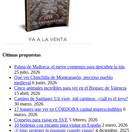
Últimas propuestas
Palma de Mallorca: el mejor comienzo para descubrir la isla
25 julio, 2026
Qué ver Chinchilla de Montearagón, precioso pueblo
medieval
6 junio, 2026
Cinco animales increíbles para ver en el Bioparc de Valencia
15 abril, 2026
Camino de Santiago: Un viaje, mil caminos. ¿cuál es el tuyo?
30 marzo, 2026
17 lugares que ver en CÓRDOBA capital imprescindibles
6
marzo, 2026
Consejos para viajar en AVE
5 febrero, 2026
10 bodegas con encanto para visitar en España
2 enero, 2026
¿Cómo proteger tu equipaje cuando viajas?
4 diciembre, 2025