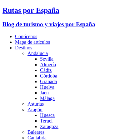
Rutas por España
Blog de turismo y viajes por España
Conócenos
Mapa de artículos
Destinos
Andalucia
Sevilla
Almería
Cádiz
Córdoba
Granada
Huelva
Jaen
Málaga
Asturias
Aragón
Huesca
Teruel
Zaragoza
Baleares
Cantabria