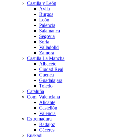
Castilla y León
Ávila
Burgos
León
Palencia
Salamanca
Segovia
Soria
Valladolid
Zamora
Castilla La Mancha
Albacete
Ciudad Real
Cuenca
Guadalajara
Toledo
Cataluña
Com. Valenciana
Alicante
Castellón
Valencia
Extremadura
Badajoz
Cáceres
Euskadi