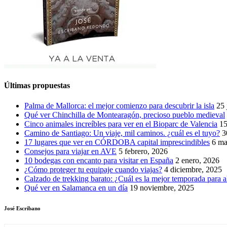
Últimas propuestas
Palma de Mallorca: el mejor comienzo para descubrir la isla
25 
Qué ver Chinchilla de Montearagón, precioso pueblo medieval
Cinco animales increíbles para ver en el Bioparc de Valencia
15
Camino de Santiago: Un viaje, mil caminos. ¿cuál es el tuyo?
3
17 lugares que ver en CÓRDOBA capital imprescindibles
6 ma
Consejos para viajar en AVE
5 febrero, 2026
10 bodegas con encanto para visitar en España
2 enero, 2026
¿Cómo proteger tu equipaje cuando viajas?
4 diciembre, 2025
Calzado de trekking barato: ¿Cuál es la mejor temporada para a
Qué ver en Salamanca en un día
19 noviembre, 2025
José Escribano