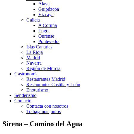
Álava
Guipúzcoa
Vizcaya
Galicia
A Coruña
Lugo
Ourense
Pontevedra
Islas Canarias
La Rioja
Madrid
Navarra
Región de Murcia
Gastronomía
Restaurantes Madrid
Restaurantes Castilla y León
Enoturismo
Senderismo
Contacto
Contacta con nosotros
Trabajamos juntos
Sirena – Camino del Agua