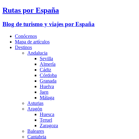
Rutas por España
Blog de turismo y viajes por España
Conócenos
Mapa de artículos
Destinos
Andalucia
Sevilla
Almería
Cádiz
Córdoba
Granada
Huelva
Jaen
Málaga
Asturias
Aragón
Huesca
Teruel
Zaragoza
Baleares
Cantabria