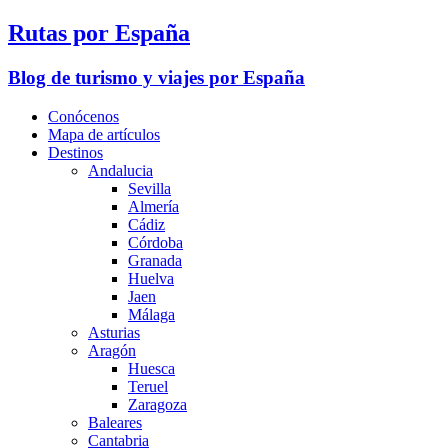
Rutas por España
Blog de turismo y viajes por España
Conócenos
Mapa de artículos
Destinos
Andalucia
Sevilla
Almería
Cádiz
Córdoba
Granada
Huelva
Jaen
Málaga
Asturias
Aragón
Huesca
Teruel
Zaragoza
Baleares
Cantabria