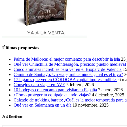
Últimas propuestas
Palma de Mallorca: el mejor comienzo para descubrir la isla
25 
Qué ver Chinchilla de Montearagón, precioso pueblo medieval
Cinco animales increíbles para ver en el Bioparc de Valencia
15
Camino de Santiago: Un viaje, mil caminos. ¿cuál es el tuyo?
3
17 lugares que ver en CÓRDOBA capital imprescindibles
6 ma
Consejos para viajar en AVE
5 febrero, 2026
10 bodegas con encanto para visitar en España
2 enero, 2026
¿Cómo proteger tu equipaje cuando viajas?
4 diciembre, 2025
Calzado de trekking barato: ¿Cuál es la mejor temporada para a
Qué ver en Salamanca en un día
19 noviembre, 2025
José Escribano