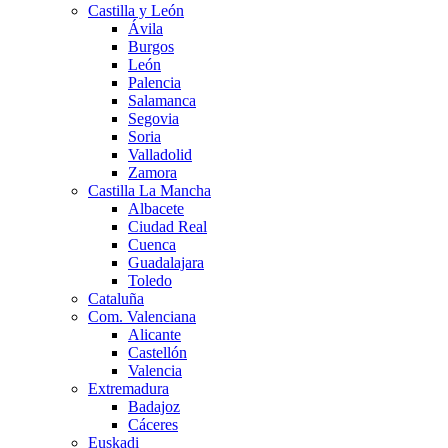
Castilla y León
Ávila
Burgos
León
Palencia
Salamanca
Segovia
Soria
Valladolid
Zamora
Castilla La Mancha
Albacete
Ciudad Real
Cuenca
Guadalajara
Toledo
Cataluña
Com. Valenciana
Alicante
Castellón
Valencia
Extremadura
Badajoz
Cáceres
Euskadi