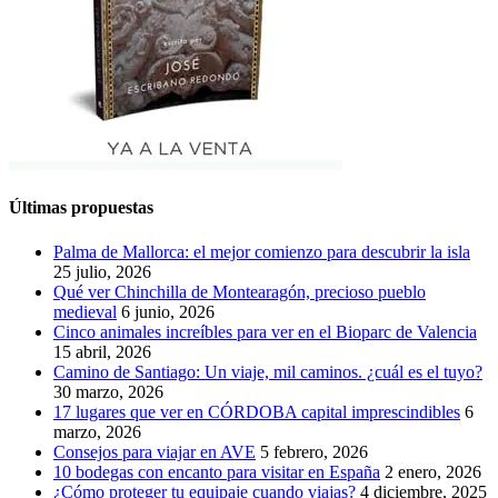
Últimas propuestas
Palma de Mallorca: el mejor comienzo para descubrir la isla
25 julio, 2026
Qué ver Chinchilla de Montearagón, precioso pueblo
medieval
6 junio, 2026
Cinco animales increíbles para ver en el Bioparc de Valencia
15 abril, 2026
Camino de Santiago: Un viaje, mil caminos. ¿cuál es el tuyo?
30 marzo, 2026
17 lugares que ver en CÓRDOBA capital imprescindibles
6
marzo, 2026
Consejos para viajar en AVE
5 febrero, 2026
10 bodegas con encanto para visitar en España
2 enero, 2026
¿Cómo proteger tu equipaje cuando viajas?
4 diciembre, 2025