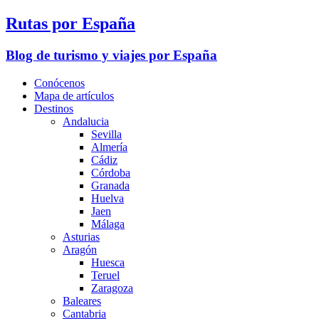
Rutas por España
Blog de turismo y viajes por España
Conócenos
Mapa de artículos
Destinos
Andalucia
Sevilla
Almería
Cádiz
Córdoba
Granada
Huelva
Jaen
Málaga
Asturias
Aragón
Huesca
Teruel
Zaragoza
Baleares
Cantabria