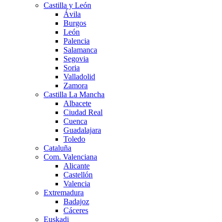
Castilla y León
Ávila
Burgos
León
Palencia
Salamanca
Segovia
Soria
Valladolid
Zamora
Castilla La Mancha
Albacete
Ciudad Real
Cuenca
Guadalajara
Toledo
Cataluña
Com. Valenciana
Alicante
Castellón
Valencia
Extremadura
Badajoz
Cáceres
Euskadi