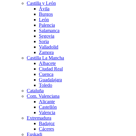
Castilla y León
Ávila
Burgos
León
Palencia
Salamanca
Segovia
Soria
Valladolid
Zamora
Castilla La Mancha
Albacete
Ciudad Real
Cuenca
Guadalajara
Toledo
Cataluña
Com. Valenciana
Alicante
Castellón
Valencia
Extremadura
Badajoz
Cáceres
Euskadi