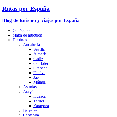
Rutas por España
Blog de turismo y viajes por España
Conócenos
Mapa de artículos
Destinos
Andalucia
Sevilla
Almería
Cádiz
Córdoba
Granada
Huelva
Jaen
Málaga
Asturias
Aragón
Huesca
Teruel
Zaragoza
Baleares
Cantabria