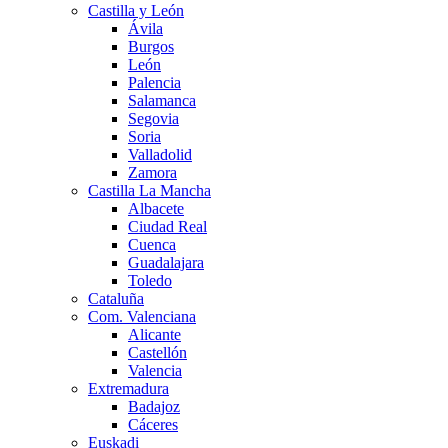
Castilla y León
Ávila
Burgos
León
Palencia
Salamanca
Segovia
Soria
Valladolid
Zamora
Castilla La Mancha
Albacete
Ciudad Real
Cuenca
Guadalajara
Toledo
Cataluña
Com. Valenciana
Alicante
Castellón
Valencia
Extremadura
Badajoz
Cáceres
Euskadi