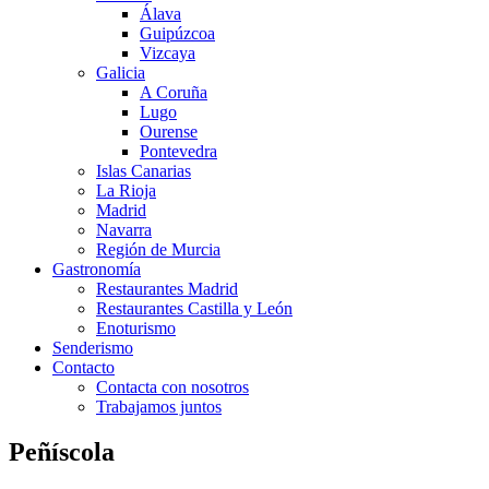
Álava
Guipúzcoa
Vizcaya
Galicia
A Coruña
Lugo
Ourense
Pontevedra
Islas Canarias
La Rioja
Madrid
Navarra
Región de Murcia
Gastronomía
Restaurantes Madrid
Restaurantes Castilla y León
Enoturismo
Senderismo
Contacto
Contacta con nosotros
Trabajamos juntos
Peñíscola