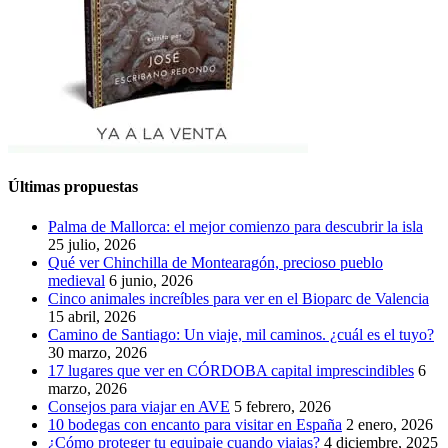
Últimas propuestas
Palma de Mallorca: el mejor comienzo para descubrir la isla
25 julio, 2026
Qué ver Chinchilla de Montearagón, precioso pueblo
medieval
6 junio, 2026
Cinco animales increíbles para ver en el Bioparc de Valencia
15 abril, 2026
Camino de Santiago: Un viaje, mil caminos. ¿cuál es el tuyo?
30 marzo, 2026
17 lugares que ver en CÓRDOBA capital imprescindibles
6
marzo, 2026
Consejos para viajar en AVE
5 febrero, 2026
10 bodegas con encanto para visitar en España
2 enero, 2026
¿Cómo proteger tu equipaje cuando viajas?
4 diciembre, 2025