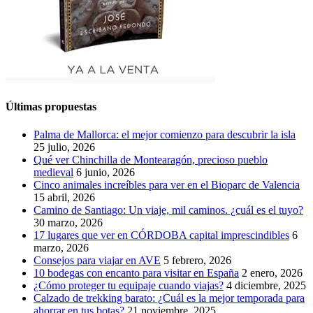
Últimas propuestas
Palma de Mallorca: el mejor comienzo para descubrir la isla
25 julio, 2026
Qué ver Chinchilla de Montearagón, precioso pueblo
medieval
6 junio, 2026
Cinco animales increíbles para ver en el Bioparc de Valencia
15 abril, 2026
Camino de Santiago: Un viaje, mil caminos. ¿cuál es el tuyo?
30 marzo, 2026
17 lugares que ver en CÓRDOBA capital imprescindibles
6
marzo, 2026
Consejos para viajar en AVE
5 febrero, 2026
10 bodegas con encanto para visitar en España
2 enero, 2026
¿Cómo proteger tu equipaje cuando viajas?
4 diciembre, 2025
Calzado de trekking barato: ¿Cuál es la mejor temporada para
ahorrar en tus botas?
21 noviembre, 2025