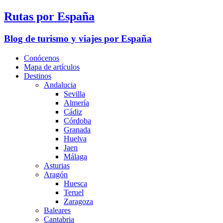
Rutas por España
Blog de turismo y viajes por España
Conócenos
Mapa de artículos
Destinos
Andalucia
Sevilla
Almería
Cádiz
Córdoba
Granada
Huelva
Jaen
Málaga
Asturias
Aragón
Huesca
Teruel
Zaragoza
Baleares
Cantabria