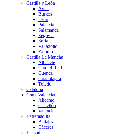
Castilla y León
Ávila
Burgos
León
Palencia
Salamanca
Segovia
Soria
Valladolid
Zamora
Castilla La Mancha
Albacete
Ciudad Real
Cuenca
Guadalajara
Toledo
Cataluña
Com. Valenciana
Alicante
Castellón
Valencia
Extremadura
Badajoz
Cáceres
Euskadi