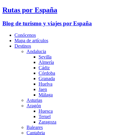
Rutas por España
Blog de turismo y viajes por España
Conócenos
Mapa de artículos
Destinos
Andalucia
Sevilla
Almería
Cádiz
Córdoba
Granada
Huelva
Jaen
Málaga
Asturias
Aragón
Huesca
Teruel
Zaragoza
Baleares
Cantabria