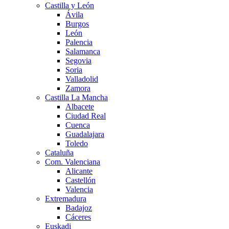
Castilla y León
Ávila
Burgos
León
Palencia
Salamanca
Segovia
Soria
Valladolid
Zamora
Castilla La Mancha
Albacete
Ciudad Real
Cuenca
Guadalajara
Toledo
Cataluña
Com. Valenciana
Alicante
Castellón
Valencia
Extremadura
Badajoz
Cáceres
Euskadi