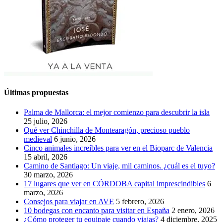
Últimas propuestas
Palma de Mallorca: el mejor comienzo para descubrir la isla
25 julio, 2026
Qué ver Chinchilla de Montearagón, precioso pueblo
medieval
6 junio, 2026
Cinco animales increíbles para ver en el Bioparc de Valencia
15 abril, 2026
Camino de Santiago: Un viaje, mil caminos. ¿cuál es el tuyo?
30 marzo, 2026
17 lugares que ver en CÓRDOBA capital imprescindibles
6
marzo, 2026
Consejos para viajar en AVE
5 febrero, 2026
10 bodegas con encanto para visitar en España
2 enero, 2026
¿Cómo proteger tu equipaje cuando viajas?
4 diciembre, 2025