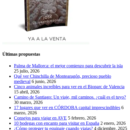
Últimas propuestas
Palma de Mallorca: el mejor comienzo para descubrir la isla
25 julio, 2026
Qué ver Chinchilla de Montearagón, precioso pueblo
medieval
6 junio, 2026
Cinco animales increíbles para ver en el Bioparc de Valencia
15 abril, 2026
Camino de Santiago: Un viaje, mil caminos. ¿cuál es el tuyo?
30 marzo, 2026
17 lugares que ver en CÓRDOBA capital imprescindibles
6
marzo, 2026
Consejos para viajar en AVE
5 febrero, 2026
10 bodegas con encanto para visitar en España
2 enero, 2026
¿Cómo proteger tu equipaje cuando viajas?
4 diciembre, 2025