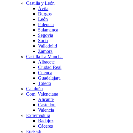
Castilla y León
Ávila
Burgos
León
Palencia
Salamanca
Segovia
Soria
Valladolid
Zamora
Castilla La Mancha
Albacete
Ciudad Real
Cuenca
Guadalajara
Toledo
Cataluña
Com. Valenciana
Alicante
Castellón
Valencia
Extremadura
Badajoz
Cáceres
Euskadi