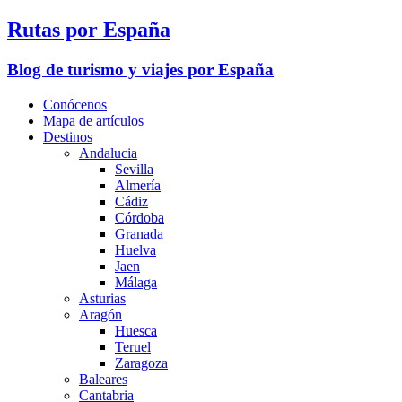
Rutas por España
Blog de turismo y viajes por España
Conócenos
Mapa de artículos
Destinos
Andalucia
Sevilla
Almería
Cádiz
Córdoba
Granada
Huelva
Jaen
Málaga
Asturias
Aragón
Huesca
Teruel
Zaragoza
Baleares
Cantabria