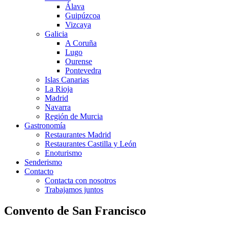
Álava
Guipúzcoa
Vizcaya
Galicia
A Coruña
Lugo
Ourense
Pontevedra
Islas Canarias
La Rioja
Madrid
Navarra
Región de Murcia
Gastronomía
Restaurantes Madrid
Restaurantes Castilla y León
Enoturismo
Senderismo
Contacto
Contacta con nosotros
Trabajamos juntos
Convento de San Francisco