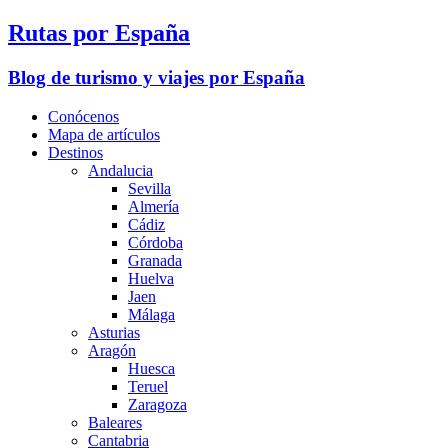
Rutas por España
Blog de turismo y viajes por España
Conócenos
Mapa de artículos
Destinos
Andalucia
Sevilla
Almería
Cádiz
Córdoba
Granada
Huelva
Jaen
Málaga
Asturias
Aragón
Huesca
Teruel
Zaragoza
Baleares
Cantabria