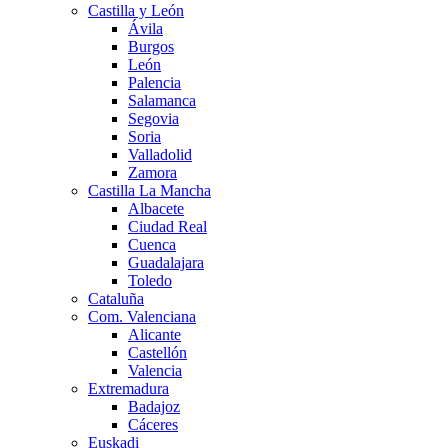
Castilla y León
Ávila
Burgos
León
Palencia
Salamanca
Segovia
Soria
Valladolid
Zamora
Castilla La Mancha
Albacete
Ciudad Real
Cuenca
Guadalajara
Toledo
Cataluña
Com. Valenciana
Alicante
Castellón
Valencia
Extremadura
Badajoz
Cáceres
Euskadi