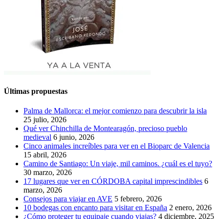
Últimas propuestas
Palma de Mallorca: el mejor comienzo para descubrir la isla
25 julio, 2026
Qué ver Chinchilla de Montearagón, precioso pueblo
medieval
6 junio, 2026
Cinco animales increíbles para ver en el Bioparc de Valencia
15 abril, 2026
Camino de Santiago: Un viaje, mil caminos. ¿cuál es el tuyo?
30 marzo, 2026
17 lugares que ver en CÓRDOBA capital imprescindibles
6
marzo, 2026
Consejos para viajar en AVE
5 febrero, 2026
10 bodegas con encanto para visitar en España
2 enero, 2026
¿Cómo proteger tu equipaje cuando viajas?
4 diciembre, 2025