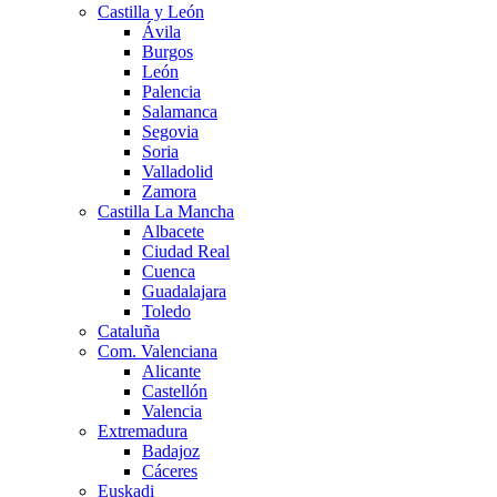
Castilla y León
Ávila
Burgos
León
Palencia
Salamanca
Segovia
Soria
Valladolid
Zamora
Castilla La Mancha
Albacete
Ciudad Real
Cuenca
Guadalajara
Toledo
Cataluña
Com. Valenciana
Alicante
Castellón
Valencia
Extremadura
Badajoz
Cáceres
Euskadi