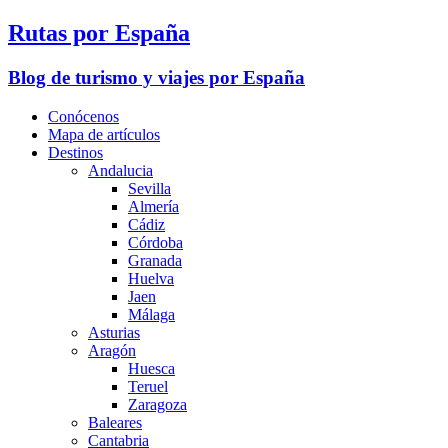
Rutas por España
Blog de turismo y viajes por España
Conócenos
Mapa de artículos
Destinos
Andalucia
Sevilla
Almería
Cádiz
Córdoba
Granada
Huelva
Jaen
Málaga
Asturias
Aragón
Huesca
Teruel
Zaragoza
Baleares
Cantabria