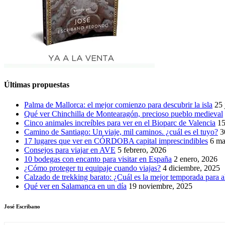
Últimas propuestas
Palma de Mallorca: el mejor comienzo para descubrir la isla
25 
Qué ver Chinchilla de Montearagón, precioso pueblo medieval
Cinco animales increíbles para ver en el Bioparc de Valencia
15
Camino de Santiago: Un viaje, mil caminos. ¿cuál es el tuyo?
3
17 lugares que ver en CÓRDOBA capital imprescindibles
6 ma
Consejos para viajar en AVE
5 febrero, 2026
10 bodegas con encanto para visitar en España
2 enero, 2026
¿Cómo proteger tu equipaje cuando viajas?
4 diciembre, 2025
Calzado de trekking barato: ¿Cuál es la mejor temporada para a
Qué ver en Salamanca en un día
19 noviembre, 2025
José Escribano