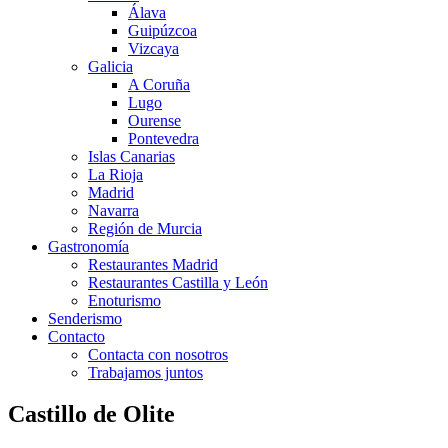
Álava
Guipúzcoa
Vizcaya
Galicia
A Coruña
Lugo
Ourense
Pontevedra
Islas Canarias
La Rioja
Madrid
Navarra
Región de Murcia
Gastronomía
Restaurantes Madrid
Restaurantes Castilla y León
Enoturismo
Senderismo
Contacto
Contacta con nosotros
Trabajamos juntos
Castillo de Olite