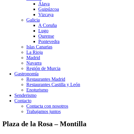
Álava
Guipúzcoa
Vizcaya
Galicia
A Coruña
Lugo
Ourense
Pontevedra
Islas Canarias
La Rioja
Madrid
Navarra
Región de Murcia
Gastronomía
Restaurantes Madrid
Restaurantes Castilla y León
Enoturismo
Senderismo
Contacto
Contacta con nosotros
Trabajamos juntos
Plaza de la Rosa – Montilla