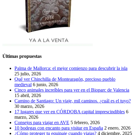
Últimas propuestas
Palma de Mallorca: el mejor comienzo para descubrir la isla
25 julio, 2026
Qué ver Chinchilla de Montearagón, precioso pueblo
medieval
6 junio, 2026
Cinco animales increíbles para ver en el Bioparc de Valencia
15 abril, 2026
Camino de Santiago: Un viaje, mil caminos. ¿cuál es el tuyo?
30 marzo, 2026
17 lugares que ver en CÓRDOBA capital imprescindibles
6
marzo, 2026
Consejos para viajar en AVE
5 febrero, 2026
10 bodegas con encanto para visitar en España
2 enero, 2026
¿Cómo proteger tu equipaje cuando viajas?
4 diciembre, 2025