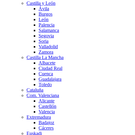
Castilla y León
Ávila
Burgos
León
Palencia
Salamanca
Segovia
Soria
Valladolid
Zamora
Castilla La Mancha
Albacete
Ciudad Real
Cuenca
Guadalajara
Toledo
Cataluña
Com. Valenciana
Alicante
Castellón
Valencia
Extremadura
Badajoz
Cáceres
Euskadi