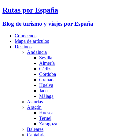
Rutas por España
Blog de turismo y viajes por España
Conócenos
Mapa de artículos
Destinos
Andalucia
Sevilla
Almería
Cádiz
Córdoba
Granada
Huelva
Jaen
Málaga
Asturias
Aragón
Huesca
Teruel
Zaragoza
Baleares
Cantabria