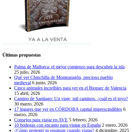
Últimas propuestas
Palma de Mallorca: el mejor comienzo para descubrir la isla
25 julio, 2026
Qué ver Chinchilla de Montearagón, precioso pueblo
medieval
6 junio, 2026
Cinco animales increíbles para ver en el Bioparc de Valencia
15 abril, 2026
Camino de Santiago: Un viaje, mil caminos. ¿cuál es el tuyo?
30 marzo, 2026
17 lugares que ver en CÓRDOBA capital imprescindibles
6
marzo, 2026
Consejos para viajar en AVE
5 febrero, 2026
10 bodegas con encanto para visitar en España
2 enero, 2026
¿Cómo proteger tu equipaje cuando viajas?
4 diciembre, 2025