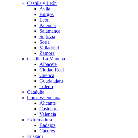
Castilla y León
Ávila
Burgos
León
Palencia
Salamanca
Segovia
Soria
Valladolid
Zamora
Castilla La Mancha
Albacete
Ciudad Real
Cuenca
Guadalajara
Toledo
Cataluña
Com. Valenciana
Alicante
Castellón
Valencia
Extremadura
Badajoz
Cáceres
Euskadi