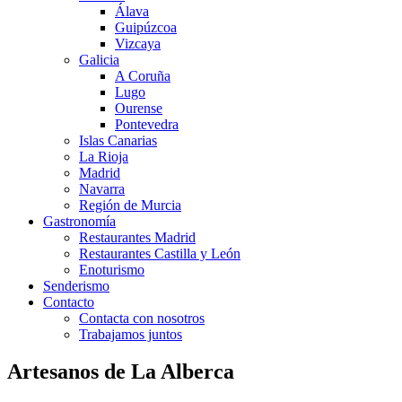
Álava
Guipúzcoa
Vizcaya
Galicia
A Coruña
Lugo
Ourense
Pontevedra
Islas Canarias
La Rioja
Madrid
Navarra
Región de Murcia
Gastronomía
Restaurantes Madrid
Restaurantes Castilla y León
Enoturismo
Senderismo
Contacto
Contacta con nosotros
Trabajamos juntos
Artesanos de La Alberca