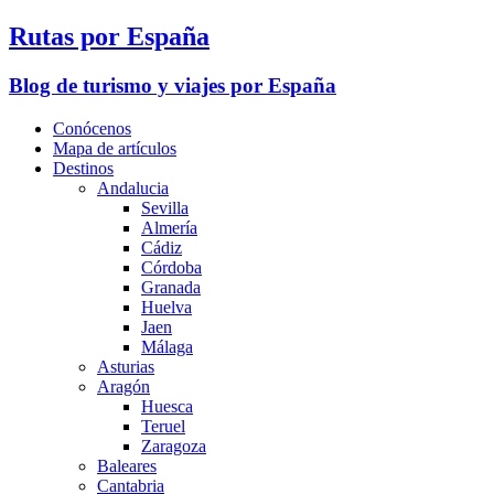
Rutas por España
Blog de turismo y viajes por España
Conócenos
Mapa de artículos
Destinos
Andalucia
Sevilla
Almería
Cádiz
Córdoba
Granada
Huelva
Jaen
Málaga
Asturias
Aragón
Huesca
Teruel
Zaragoza
Baleares
Cantabria