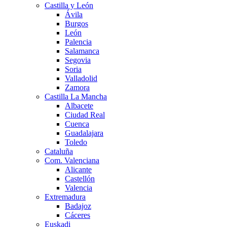
Castilla y León
Ávila
Burgos
León
Palencia
Salamanca
Segovia
Soria
Valladolid
Zamora
Castilla La Mancha
Albacete
Ciudad Real
Cuenca
Guadalajara
Toledo
Cataluña
Com. Valenciana
Alicante
Castellón
Valencia
Extremadura
Badajoz
Cáceres
Euskadi