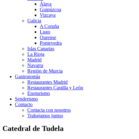
Álava
Guipúzcoa
Vizcaya
Galicia
A Coruña
Lugo
Ourense
Pontevedra
Islas Canarias
La Rioja
Madrid
Navarra
Región de Murcia
Gastronomía
Restaurantes Madrid
Restaurantes Castilla y León
Enoturismo
Senderismo
Contacto
Contacta con nosotros
Trabajamos juntos
Catedral de Tudela