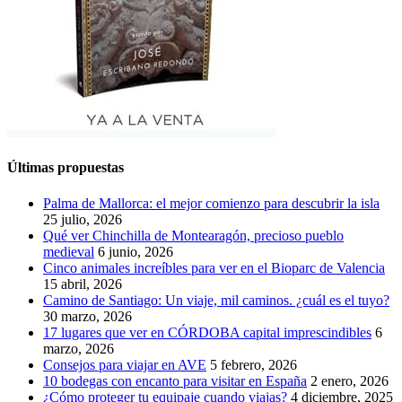
Últimas propuestas
Palma de Mallorca: el mejor comienzo para descubrir la isla
25 julio, 2026
Qué ver Chinchilla de Montearagón, precioso pueblo
medieval
6 junio, 2026
Cinco animales increíbles para ver en el Bioparc de Valencia
15 abril, 2026
Camino de Santiago: Un viaje, mil caminos. ¿cuál es el tuyo?
30 marzo, 2026
17 lugares que ver en CÓRDOBA capital imprescindibles
6
marzo, 2026
Consejos para viajar en AVE
5 febrero, 2026
10 bodegas con encanto para visitar en España
2 enero, 2026
¿Cómo proteger tu equipaje cuando viajas?
4 diciembre, 2025