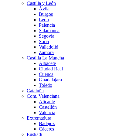
Castilla y León
Ávila
Burgos
León
Palencia
Salamanca
Segovia
Soria
Valladolid
Zamora
Castilla La Mancha
Albacete
Ciudad Real
Cuenca
Guadalajara
Toledo
Cataluña
Com. Valenciana
Alicante
Castellón
Valencia
Extremadura
Badajoz
Cáceres
Euskadi