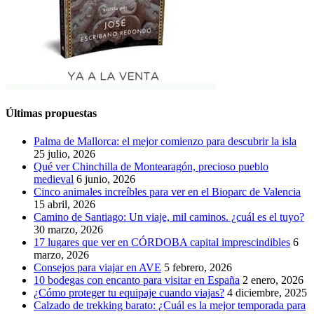
Últimas propuestas
Palma de Mallorca: el mejor comienzo para descubrir la isla
25 julio, 2026
Qué ver Chinchilla de Montearagón, precioso pueblo
medieval
6 junio, 2026
Cinco animales increíbles para ver en el Bioparc de Valencia
15 abril, 2026
Camino de Santiago: Un viaje, mil caminos. ¿cuál es el tuyo?
30 marzo, 2026
17 lugares que ver en CÓRDOBA capital imprescindibles
6
marzo, 2026
Consejos para viajar en AVE
5 febrero, 2026
10 bodegas con encanto para visitar en España
2 enero, 2026
¿Cómo proteger tu equipaje cuando viajas?
4 diciembre, 2025
Calzado de trekking barato: ¿Cuál es la mejor temporada para