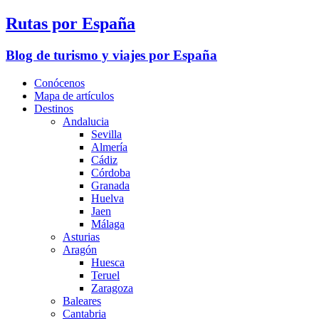
Rutas por España
Blog de turismo y viajes por España
Conócenos
Mapa de artículos
Destinos
Andalucia
Sevilla
Almería
Cádiz
Córdoba
Granada
Huelva
Jaen
Málaga
Asturias
Aragón
Huesca
Teruel
Zaragoza
Baleares
Cantabria