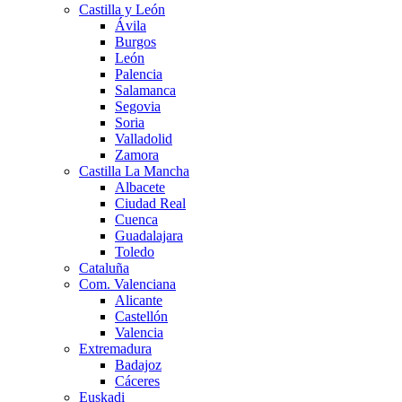
Castilla y León
Ávila
Burgos
León
Palencia
Salamanca
Segovia
Soria
Valladolid
Zamora
Castilla La Mancha
Albacete
Ciudad Real
Cuenca
Guadalajara
Toledo
Cataluña
Com. Valenciana
Alicante
Castellón
Valencia
Extremadura
Badajoz
Cáceres
Euskadi