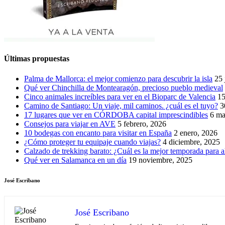
Últimas propuestas
Palma de Mallorca: el mejor comienzo para descubrir la isla
25 
Qué ver Chinchilla de Montearagón, precioso pueblo medieval
Cinco animales increíbles para ver en el Bioparc de Valencia
15
Camino de Santiago: Un viaje, mil caminos. ¿cuál es el tuyo?
3
17 lugares que ver en CÓRDOBA capital imprescindibles
6 ma
Consejos para viajar en AVE
5 febrero, 2026
10 bodegas con encanto para visitar en España
2 enero, 2026
¿Cómo proteger tu equipaje cuando viajas?
4 diciembre, 2025
Calzado de trekking barato: ¿Cuál es la mejor temporada para a
Qué ver en Salamanca en un día
19 noviembre, 2025
José Escribano
José Escribano