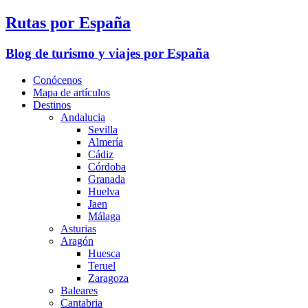
Rutas por España
Blog de turismo y viajes por España
Conócenos
Mapa de artículos
Destinos
Andalucia
Sevilla
Almería
Cádiz
Córdoba
Granada
Huelva
Jaen
Málaga
Asturias
Aragón
Huesca
Teruel
Zaragoza
Baleares
Cantabria