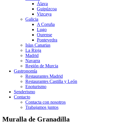
Álava
Guipúzcoa
Vizcaya
Galicia
A Coruña
Lugo
Ourense
Pontevedra
Islas Canarias
La Rioja
Madrid
Navarra
Región de Murcia
Gastronomía
Restaurantes Madrid
Restaurantes Castilla y León
Enoturismo
Senderismo
Contacto
Contacta con nosotros
Trabajamos juntos
Muralla de Granadilla