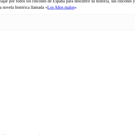
iajar por todos los rincones de España para descubrir su historia, sus rincone
na novela histórica llamada «
Los Años malos
«.