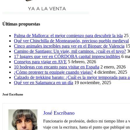
Últimas propuestas
Palma de Mallorca: el mejor comienzo para descubrir la isla
25 
Qué ver Chinchilla de Montearagón, precioso pueblo medieval
Cinco animales increíbles para ver en el Bioparc de Valencia
15
Camino de Santiago: Un viaje, mil caminos. ¿cuál es el tuyo?
3
17 lugares que ver en CÓRDOBA capital imprescindibles
6 ma
Consejos para viajar en AVE
5 febrero, 2026
10 bodegas con encanto para visitar en España
2 enero, 2026
¿Cómo proteger tu equipaje cuando viajas?
4 diciembre, 2025
Calzado de trekking barato: ¿Cuál es la mejor temporada para a
Qué ver en Salamanca en un día
19 noviembre, 2025
José Escribano
José Escribano
Funcionario de profesión, dedico mi tiempo libre a v
viaje con la escritura, hasta el punto que publiqué u