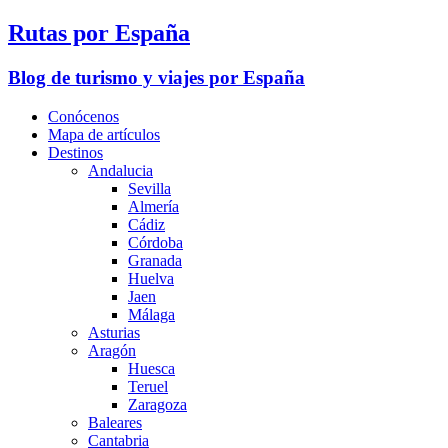
Rutas por España
Blog de turismo y viajes por España
Conócenos
Mapa de artículos
Destinos
Andalucia
Sevilla
Almería
Cádiz
Córdoba
Granada
Huelva
Jaen
Málaga
Asturias
Aragón
Huesca
Teruel
Zaragoza
Baleares
Cantabria