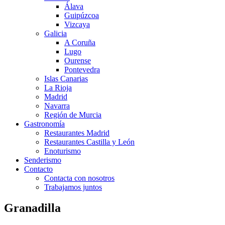
Álava
Guipúzcoa
Vizcaya
Galicia
A Coruña
Lugo
Ourense
Pontevedra
Islas Canarias
La Rioja
Madrid
Navarra
Región de Murcia
Gastronomía
Restaurantes Madrid
Restaurantes Castilla y León
Enoturismo
Senderismo
Contacto
Contacta con nosotros
Trabajamos juntos
Granadilla