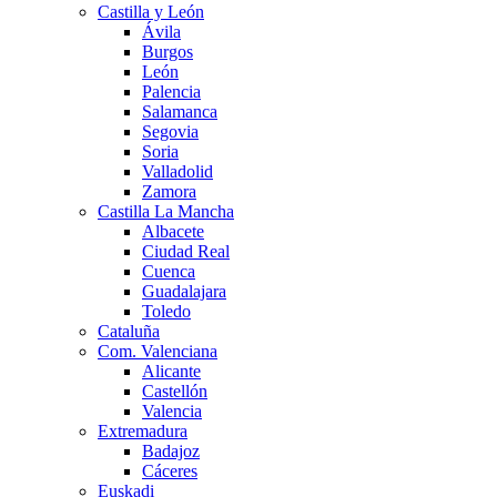
Castilla y León
Ávila
Burgos
León
Palencia
Salamanca
Segovia
Soria
Valladolid
Zamora
Castilla La Mancha
Albacete
Ciudad Real
Cuenca
Guadalajara
Toledo
Cataluña
Com. Valenciana
Alicante
Castellón
Valencia
Extremadura
Badajoz
Cáceres
Euskadi