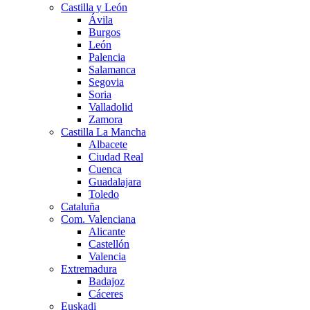
Castilla y León
Ávila
Burgos
León
Palencia
Salamanca
Segovia
Soria
Valladolid
Zamora
Castilla La Mancha
Albacete
Ciudad Real
Cuenca
Guadalajara
Toledo
Cataluña
Com. Valenciana
Alicante
Castellón
Valencia
Extremadura
Badajoz
Cáceres
Euskadi