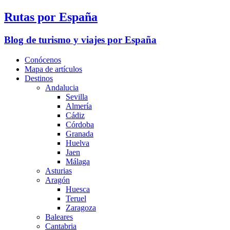
Rutas por España
Blog de turismo y viajes por España
Conócenos
Mapa de artículos
Destinos
Andalucia
Sevilla
Almería
Cádiz
Córdoba
Granada
Huelva
Jaen
Málaga
Asturias
Aragón
Huesca
Teruel
Zaragoza
Baleares
Cantabria