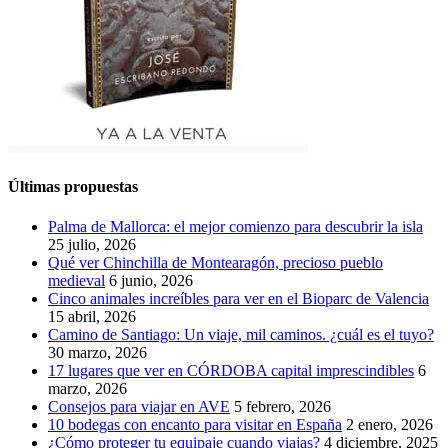
Últimas propuestas
Palma de Mallorca: el mejor comienzo para descubrir la isla
25 julio, 2026
Qué ver Chinchilla de Montearagón, precioso pueblo
medieval
6 junio, 2026
Cinco animales increíbles para ver en el Bioparc de Valencia
15 abril, 2026
Camino de Santiago: Un viaje, mil caminos. ¿cuál es el tuyo?
30 marzo, 2026
17 lugares que ver en CÓRDOBA capital imprescindibles
6
marzo, 2026
Consejos para viajar en AVE
5 febrero, 2026
10 bodegas con encanto para visitar en España
2 enero, 2026
¿Cómo proteger tu equipaje cuando viajas?
4 diciembre, 2025