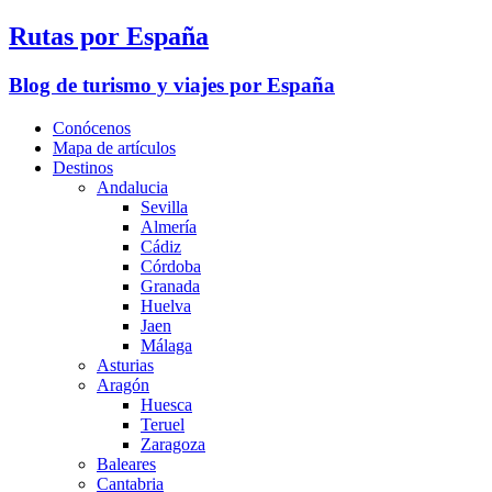
Rutas por España
Blog de turismo y viajes por España
Conócenos
Mapa de artículos
Destinos
Andalucia
Sevilla
Almería
Cádiz
Córdoba
Granada
Huelva
Jaen
Málaga
Asturias
Aragón
Huesca
Teruel
Zaragoza
Baleares
Cantabria