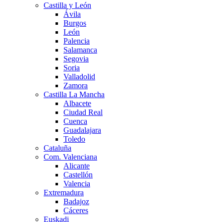
Castilla y León
Ávila
Burgos
León
Palencia
Salamanca
Segovia
Soria
Valladolid
Zamora
Castilla La Mancha
Albacete
Ciudad Real
Cuenca
Guadalajara
Toledo
Cataluña
Com. Valenciana
Alicante
Castellón
Valencia
Extremadura
Badajoz
Cáceres
Euskadi