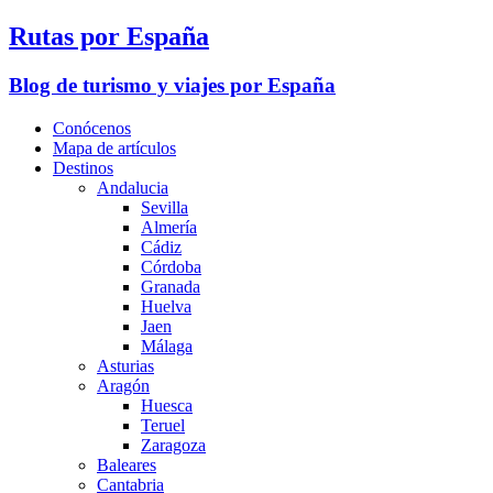
Rutas por España
Blog de turismo y viajes por España
Conócenos
Mapa de artículos
Destinos
Andalucia
Sevilla
Almería
Cádiz
Córdoba
Granada
Huelva
Jaen
Málaga
Asturias
Aragón
Huesca
Teruel
Zaragoza
Baleares
Cantabria