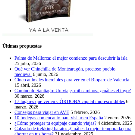
Últimas propuestas
Palma de Mallorca: el mejor comienzo para descubrir la isla
25 julio, 2026
Qué ver Chinchilla de Montearagón, precioso pueblo
medieval
6 junio, 2026
Cinco animales increíbles para ver en el Bioparc de Valencia
15 abril, 2026
Camino de Santiago: Un viaje, mil caminos. ¿cuál es el tuyo?
30 marzo, 2026
17 lugares que ver en CÓRDOBA capital imprescindibles
6
marzo, 2026
Consejos para viajar en AVE
5 febrero, 2026
10 bodegas con encanto para visitar en España
2 enero, 2026
¿Cómo proteger tu equipaje cuando viajas?
4 diciembre, 2025
Calzado de trekking barato: ¿Cuál es la mejor temporada para
ahorrar en tus botas?
21 noviembre, 2025