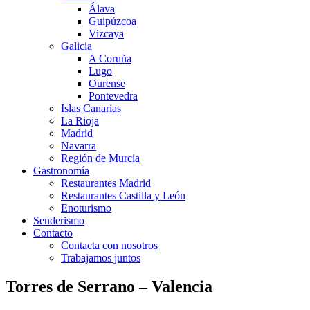
Álava
Guipúzcoa
Vizcaya
Galicia
A Coruña
Lugo
Ourense
Pontevedra
Islas Canarias
La Rioja
Madrid
Navarra
Región de Murcia
Gastronomía
Restaurantes Madrid
Restaurantes Castilla y León
Enoturismo
Senderismo
Contacto
Contacta con nosotros
Trabajamos juntos
Torres de Serrano – Valencia