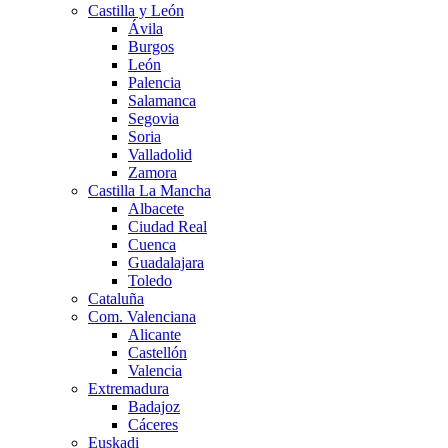
Castilla y León
Ávila
Burgos
León
Palencia
Salamanca
Segovia
Soria
Valladolid
Zamora
Castilla La Mancha
Albacete
Ciudad Real
Cuenca
Guadalajara
Toledo
Cataluña
Com. Valenciana
Alicante
Castellón
Valencia
Extremadura
Badajoz
Cáceres
Euskadi