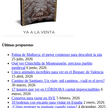
Últimas propuestas
Palma de Mallorca: el mejor comienzo para descubrir la isla
25 julio, 2026
Qué ver Chinchilla de Montearagón, precioso pueblo
medieval
6 junio, 2026
Cinco animales increíbles para ver en el Bioparc de Valencia
15 abril, 2026
Camino de Santiago: Un viaje, mil caminos. ¿cuál es el tuyo?
30 marzo, 2026
17 lugares que ver en CÓRDOBA capital imprescindibles
6
marzo, 2026
Consejos para viajar en AVE
5 febrero, 2026
10 bodegas con encanto para visitar en España
2 enero, 2026
¿Cómo proteger tu equipaje cuando viajas?
4 diciembre, 2025