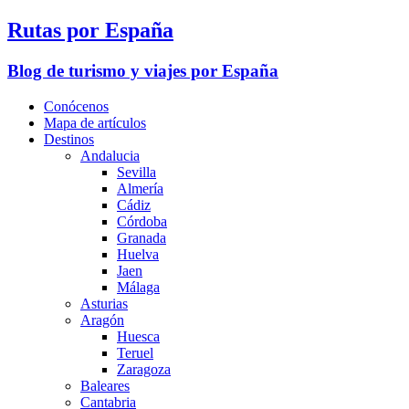
Rutas por España
Blog de turismo y viajes por España
Conócenos
Mapa de artículos
Destinos
Andalucia
Sevilla
Almería
Cádiz
Córdoba
Granada
Huelva
Jaen
Málaga
Asturias
Aragón
Huesca
Teruel
Zaragoza
Baleares
Cantabria