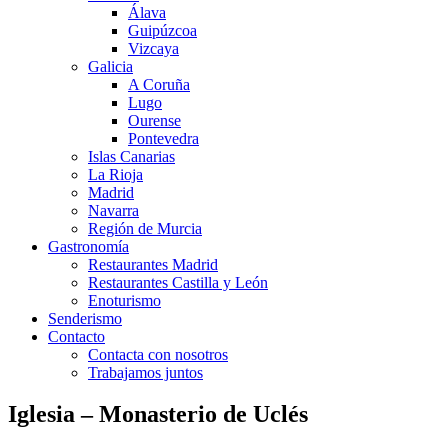
Álava
Guipúzcoa
Vizcaya
Galicia
A Coruña
Lugo
Ourense
Pontevedra
Islas Canarias
La Rioja
Madrid
Navarra
Región de Murcia
Gastronomía
Restaurantes Madrid
Restaurantes Castilla y León
Enoturismo
Senderismo
Contacto
Contacta con nosotros
Trabajamos juntos
Iglesia – Monasterio de Uclés