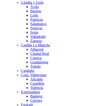
Castilla y León
Ávila
Burgos
León
Palencia
Salamanca
Segovia
Soria
Valladolid
Zamora
Castilla La Mancha
Albacete
Ciudad Real
Cuenca
Guadalajara
Toledo
Cataluña
Com. Valenciana
Alicante
Castellón
Valencia
Extremadura
Badajoz
Cáceres
Euskadi