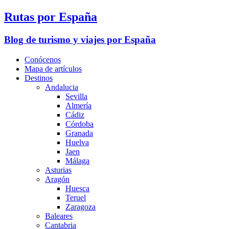
Rutas por España
Blog de turismo y viajes por España
Conócenos
Mapa de artículos
Destinos
Andalucia
Sevilla
Almería
Cádiz
Córdoba
Granada
Huelva
Jaen
Málaga
Asturias
Aragón
Huesca
Teruel
Zaragoza
Baleares
Cantabria