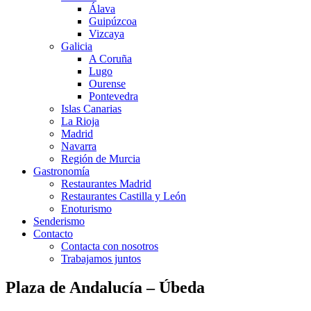
Álava
Guipúzcoa
Vizcaya
Galicia
A Coruña
Lugo
Ourense
Pontevedra
Islas Canarias
La Rioja
Madrid
Navarra
Región de Murcia
Gastronomía
Restaurantes Madrid
Restaurantes Castilla y León
Enoturismo
Senderismo
Contacto
Contacta con nosotros
Trabajamos juntos
Plaza de Andalucía – Úbeda