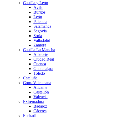
Castilla y León
Ávila
Burgos
León
Palencia
Salamanca
Segovia
Soria
Valladolid
Zamora
Castilla La Mancha
Albacete
Ciudad Real
Cuenca
Guadalajara
Toledo
Cataluña
Com. Valenciana
Alicante
Castellón
Valencia
Extremadura
Badajoz
Cáceres
Euskadi