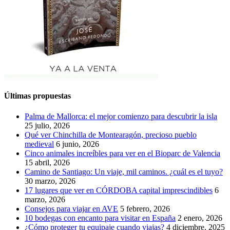
Últimas propuestas
Palma de Mallorca: el mejor comienzo para descubrir la isla
25 julio, 2026
Qué ver Chinchilla de Montearagón, precioso pueblo
medieval
6 junio, 2026
Cinco animales increíbles para ver en el Bioparc de Valencia
15 abril, 2026
Camino de Santiago: Un viaje, mil caminos. ¿cuál es el tuyo?
30 marzo, 2026
17 lugares que ver en CÓRDOBA capital imprescindibles
6
marzo, 2026
Consejos para viajar en AVE
5 febrero, 2026
10 bodegas con encanto para visitar en España
2 enero, 2026
¿Cómo proteger tu equipaje cuando viajas?
4 diciembre, 2025