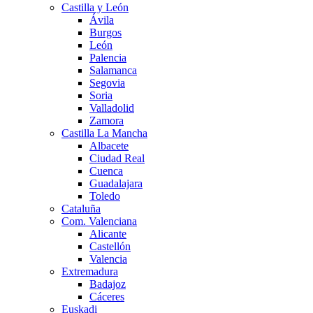
Castilla y León
Ávila
Burgos
León
Palencia
Salamanca
Segovia
Soria
Valladolid
Zamora
Castilla La Mancha
Albacete
Ciudad Real
Cuenca
Guadalajara
Toledo
Cataluña
Com. Valenciana
Alicante
Castellón
Valencia
Extremadura
Badajoz
Cáceres
Euskadi