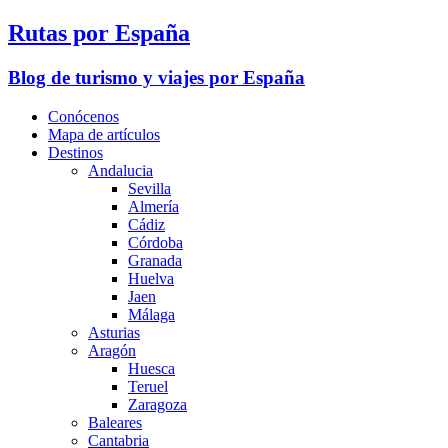
Rutas por España
Blog de turismo y viajes por España
Conócenos
Mapa de artículos
Destinos
Andalucia
Sevilla
Almería
Cádiz
Córdoba
Granada
Huelva
Jaen
Málaga
Asturias
Aragón
Huesca
Teruel
Zaragoza
Baleares
Cantabria