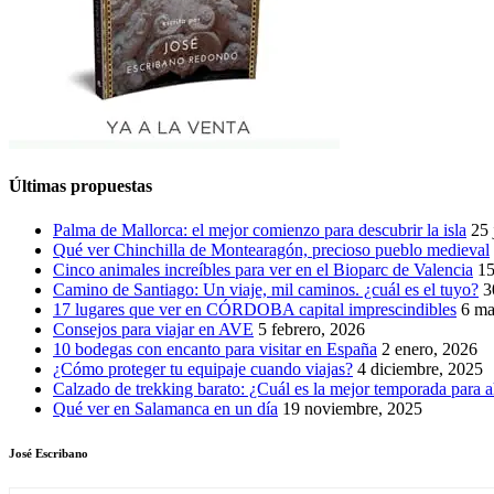
Últimas propuestas
Palma de Mallorca: el mejor comienzo para descubrir la isla
25 
Qué ver Chinchilla de Montearagón, precioso pueblo medieval
Cinco animales increíbles para ver en el Bioparc de Valencia
15
Camino de Santiago: Un viaje, mil caminos. ¿cuál es el tuyo?
3
17 lugares que ver en CÓRDOBA capital imprescindibles
6 ma
Consejos para viajar en AVE
5 febrero, 2026
10 bodegas con encanto para visitar en España
2 enero, 2026
¿Cómo proteger tu equipaje cuando viajas?
4 diciembre, 2025
Calzado de trekking barato: ¿Cuál es la mejor temporada para a
Qué ver en Salamanca en un día
19 noviembre, 2025
José Escribano