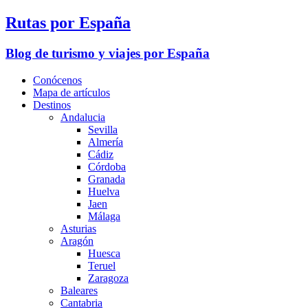
Rutas por España
Blog de turismo y viajes por España
Conócenos
Mapa de artículos
Destinos
Andalucia
Sevilla
Almería
Cádiz
Córdoba
Granada
Huelva
Jaen
Málaga
Asturias
Aragón
Huesca
Teruel
Zaragoza
Baleares
Cantabria