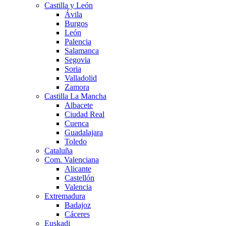
Castilla y León
Ávila
Burgos
León
Palencia
Salamanca
Segovia
Soria
Valladolid
Zamora
Castilla La Mancha
Albacete
Ciudad Real
Cuenca
Guadalajara
Toledo
Cataluña
Com. Valenciana
Alicante
Castellón
Valencia
Extremadura
Badajoz
Cáceres
Euskadi