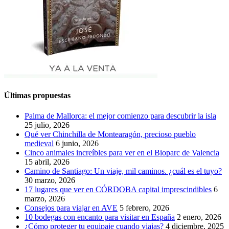
Últimas propuestas
Palma de Mallorca: el mejor comienzo para descubrir la isla
25 julio, 2026
Qué ver Chinchilla de Montearagón, precioso pueblo
medieval
6 junio, 2026
Cinco animales increíbles para ver en el Bioparc de Valencia
15 abril, 2026
Camino de Santiago: Un viaje, mil caminos. ¿cuál es el tuyo?
30 marzo, 2026
17 lugares que ver en CÓRDOBA capital imprescindibles
6
marzo, 2026
Consejos para viajar en AVE
5 febrero, 2026
10 bodegas con encanto para visitar en España
2 enero, 2026
¿Cómo proteger tu equipaje cuando viajas?
4 diciembre, 2025