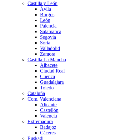
Castilla y León
Ávila
Burgos
León
Palencia
Salamanca
Segovia
Soria
Valladolid
Zamora
Castilla La Mancha
Albacete
Ciudad Real
Cuenca
Guadalajara
Toledo
Cataluña
Com. Valenciana
Alicante
Castellón
Valencia
Extremadura
Badajoz
Cáceres
Euskadi