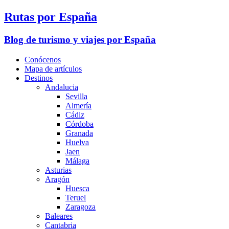
Rutas por España
Blog de turismo y viajes por España
Conócenos
Mapa de artículos
Destinos
Andalucia
Sevilla
Almería
Cádiz
Córdoba
Granada
Huelva
Jaen
Málaga
Asturias
Aragón
Huesca
Teruel
Zaragoza
Baleares
Cantabria