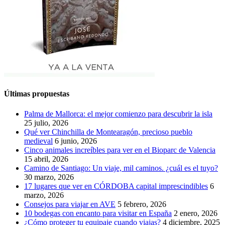
Últimas propuestas
Palma de Mallorca: el mejor comienzo para descubrir la isla
25 julio, 2026
Qué ver Chinchilla de Montearagón, precioso pueblo
medieval
6 junio, 2026
Cinco animales increíbles para ver en el Bioparc de Valencia
15 abril, 2026
Camino de Santiago: Un viaje, mil caminos. ¿cuál es el tuyo?
30 marzo, 2026
17 lugares que ver en CÓRDOBA capital imprescindibles
6
marzo, 2026
Consejos para viajar en AVE
5 febrero, 2026
10 bodegas con encanto para visitar en España
2 enero, 2026
¿Cómo proteger tu equipaje cuando viajas?
4 diciembre, 2025