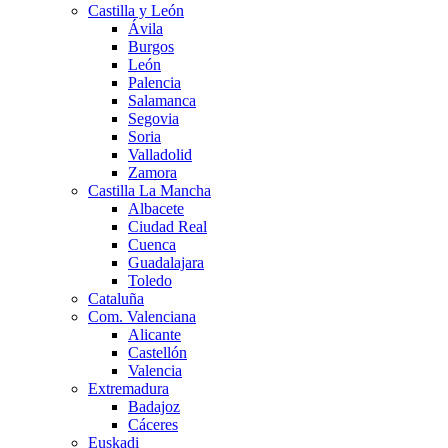
Castilla y León
Ávila
Burgos
León
Palencia
Salamanca
Segovia
Soria
Valladolid
Zamora
Castilla La Mancha
Albacete
Ciudad Real
Cuenca
Guadalajara
Toledo
Cataluña
Com. Valenciana
Alicante
Castellón
Valencia
Extremadura
Badajoz
Cáceres
Euskadi