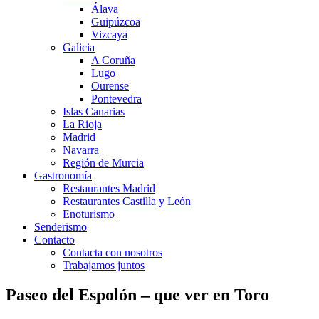
Álava
Guipúzcoa
Vizcaya
Galicia
A Coruña
Lugo
Ourense
Pontevedra
Islas Canarias
La Rioja
Madrid
Navarra
Región de Murcia
Gastronomía
Restaurantes Madrid
Restaurantes Castilla y León
Enoturismo
Senderismo
Contacto
Contacta con nosotros
Trabajamos juntos
Paseo del Espolón – que ver en Toro