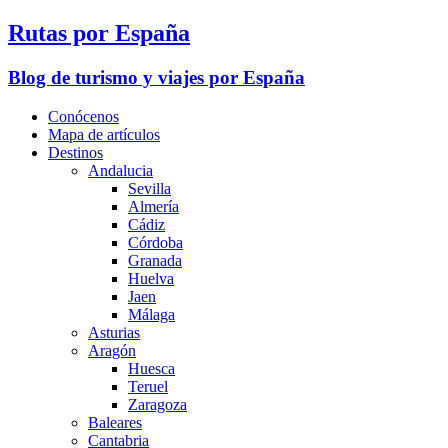
Rutas por España
Blog de turismo y viajes por España
Conócenos
Mapa de artículos
Destinos
Andalucia
Sevilla
Almería
Cádiz
Córdoba
Granada
Huelva
Jaen
Málaga
Asturias
Aragón
Huesca
Teruel
Zaragoza
Baleares
Cantabria