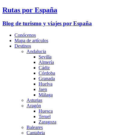
Rutas por España
Blog de turismo y viajes por España
Conócenos
Mapa de artículos
Destinos
Andalucia
Sevilla
Almería
Cádiz
Córdoba
Granada
Huelva
Jaen
Málaga
Asturias
Aragón
Huesca
Teruel
Zaragoza
Baleares
Cantabria