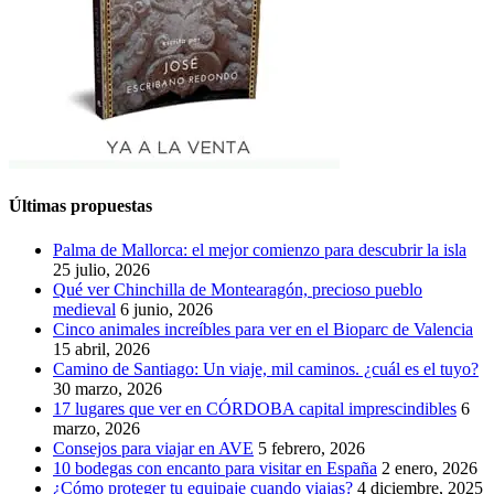
Últimas propuestas
Palma de Mallorca: el mejor comienzo para descubrir la isla
25 julio, 2026
Qué ver Chinchilla de Montearagón, precioso pueblo
medieval
6 junio, 2026
Cinco animales increíbles para ver en el Bioparc de Valencia
15 abril, 2026
Camino de Santiago: Un viaje, mil caminos. ¿cuál es el tuyo?
30 marzo, 2026
17 lugares que ver en CÓRDOBA capital imprescindibles
6
marzo, 2026
Consejos para viajar en AVE
5 febrero, 2026
10 bodegas con encanto para visitar en España
2 enero, 2026
¿Cómo proteger tu equipaje cuando viajas?
4 diciembre, 2025