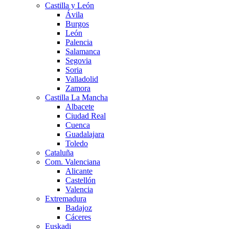
Castilla y León
Ávila
Burgos
León
Palencia
Salamanca
Segovia
Soria
Valladolid
Zamora
Castilla La Mancha
Albacete
Ciudad Real
Cuenca
Guadalajara
Toledo
Cataluña
Com. Valenciana
Alicante
Castellón
Valencia
Extremadura
Badajoz
Cáceres
Euskadi