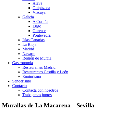
Álava
Guipúzcoa
Vizcaya
Galicia
A Coruña
Lugo
Ourense
Pontevedra
Islas Canarias
La Rioja
Madrid
Navarra
Región de Murcia
Gastronomía
Restaurantes Madrid
Restaurantes Castilla y León
Enoturismo
Senderismo
Contacto
Contacta con nosotros
Trabajamos juntos
Murallas de La Macarena – Sevilla