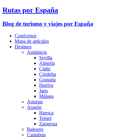
Rutas por España
Blog de turismo y viajes por España
Conócenos
Mapa de artículos
Destinos
Andalucia
Sevilla
Almería
Cádiz
Córdoba
Granada
Huelva
Jaen
Málaga
Asturias
Aragón
Huesca
Teruel
Zaragoza
Baleares
Cantabria