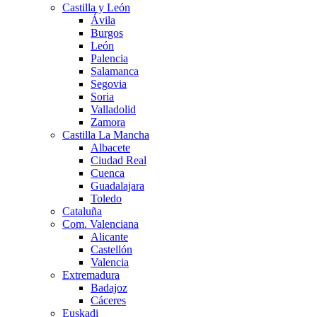
Castilla y León
Ávila
Burgos
León
Palencia
Salamanca
Segovia
Soria
Valladolid
Zamora
Castilla La Mancha
Albacete
Ciudad Real
Cuenca
Guadalajara
Toledo
Cataluña
Com. Valenciana
Alicante
Castellón
Valencia
Extremadura
Badajoz
Cáceres
Euskadi