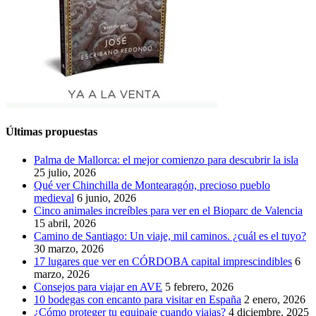
Últimas propuestas
Palma de Mallorca: el mejor comienzo para descubrir la isla
25 julio, 2026
Qué ver Chinchilla de Montearagón, precioso pueblo
medieval
6 junio, 2026
Cinco animales increíbles para ver en el Bioparc de Valencia
15 abril, 2026
Camino de Santiago: Un viaje, mil caminos. ¿cuál es el tuyo?
30 marzo, 2026
17 lugares que ver en CÓRDOBA capital imprescindibles
6
marzo, 2026
Consejos para viajar en AVE
5 febrero, 2026
10 bodegas con encanto para visitar en España
2 enero, 2026
¿Cómo proteger tu equipaje cuando viajas?
4 diciembre, 2025