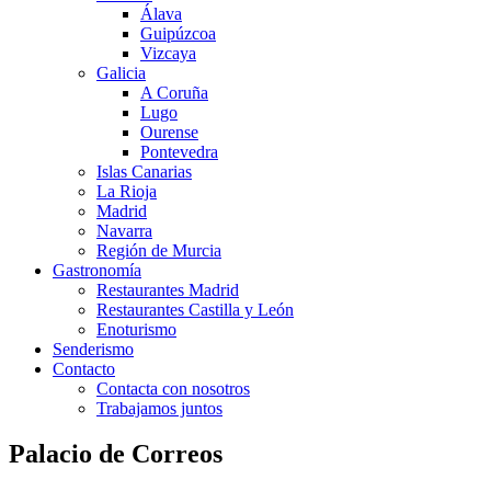
Álava
Guipúzcoa
Vizcaya
Galicia
A Coruña
Lugo
Ourense
Pontevedra
Islas Canarias
La Rioja
Madrid
Navarra
Región de Murcia
Gastronomía
Restaurantes Madrid
Restaurantes Castilla y León
Enoturismo
Senderismo
Contacto
Contacta con nosotros
Trabajamos juntos
Palacio de Correos