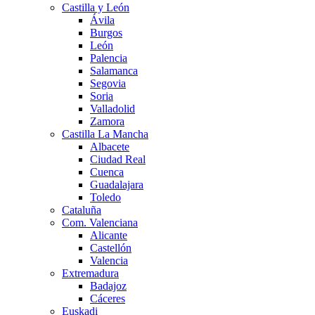
Castilla y León
Ávila
Burgos
León
Palencia
Salamanca
Segovia
Soria
Valladolid
Zamora
Castilla La Mancha
Albacete
Ciudad Real
Cuenca
Guadalajara
Toledo
Cataluña
Com. Valenciana
Alicante
Castellón
Valencia
Extremadura
Badajoz
Cáceres
Euskadi