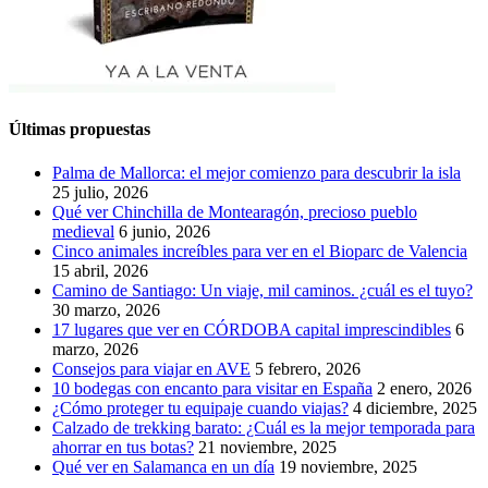
Últimas propuestas
Palma de Mallorca: el mejor comienzo para descubrir la isla
25 julio, 2026
Qué ver Chinchilla de Montearagón, precioso pueblo
medieval
6 junio, 2026
Cinco animales increíbles para ver en el Bioparc de Valencia
15 abril, 2026
Camino de Santiago: Un viaje, mil caminos. ¿cuál es el tuyo?
30 marzo, 2026
17 lugares que ver en CÓRDOBA capital imprescindibles
6
marzo, 2026
Consejos para viajar en AVE
5 febrero, 2026
10 bodegas con encanto para visitar en España
2 enero, 2026
¿Cómo proteger tu equipaje cuando viajas?
4 diciembre, 2025
Calzado de trekking barato: ¿Cuál es la mejor temporada para
ahorrar en tus botas?
21 noviembre, 2025
Qué ver en Salamanca en un día
19 noviembre, 2025