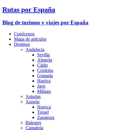
Rutas por España
Blog de turismo y viajes por España
Conócenos
Mapa de artículos
Destinos
Andalucia
Sevilla
Almería
Cádiz
Córdoba
Granada
Huelva
Jaen
Málaga
Asturias
Aragón
Huesca
Teruel
Zaragoza
Baleares
Cantabria