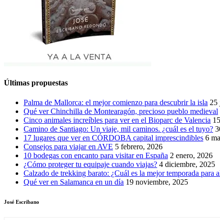
Últimas propuestas
Palma de Mallorca: el mejor comienzo para descubrir la isla
25 
Qué ver Chinchilla de Montearagón, precioso pueblo medieval
Cinco animales increíbles para ver en el Bioparc de Valencia
15
Camino de Santiago: Un viaje, mil caminos. ¿cuál es el tuyo?
3
17 lugares que ver en CÓRDOBA capital imprescindibles
6 ma
Consejos para viajar en AVE
5 febrero, 2026
10 bodegas con encanto para visitar en España
2 enero, 2026
¿Cómo proteger tu equipaje cuando viajas?
4 diciembre, 2025
Calzado de trekking barato: ¿Cuál es la mejor temporada para a
Qué ver en Salamanca en un día
19 noviembre, 2025
José Escribano