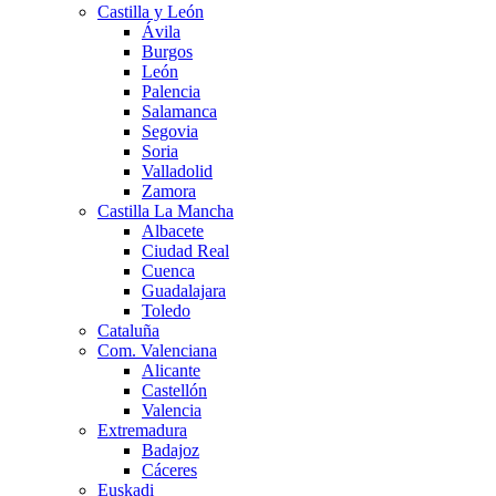
Castilla y León
Ávila
Burgos
León
Palencia
Salamanca
Segovia
Soria
Valladolid
Zamora
Castilla La Mancha
Albacete
Ciudad Real
Cuenca
Guadalajara
Toledo
Cataluña
Com. Valenciana
Alicante
Castellón
Valencia
Extremadura
Badajoz
Cáceres
Euskadi